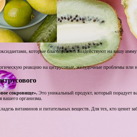
ксидантами, которые благоприятно воздействуют на вашу иммун
ергическую реакцию на цитрусовые, желудочные проблемы или 
итрусового
овое сокровище».
Это уникальный продукт, который порадует ва
я вашего организма.
ладезь витаминов и питательных веществ. Для тех, кто ценит за