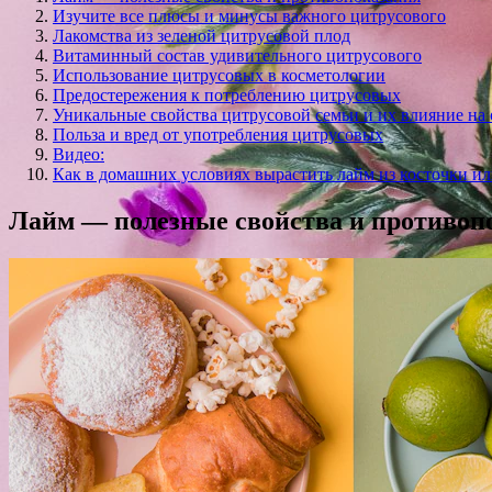
Изучите все плюсы и минусы важного цитрусового
Лакомства из зеленой цитрусовой плод
Витаминный состав удивительного цитрусового
Использование цитрусовых в косметологии
Предостережения к потреблению цитрусовых
Уникальные свойства цитрусовой семьи и их влияние на
Польза и вред от употребления цитрусовых
Видео:
Как в домашних условиях вырастить лайм из косточки ил
Лайм — полезные свойства и противоп