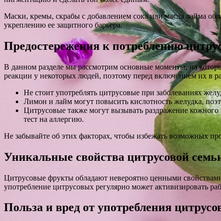
Маски, кремы, скрабы с добавлением сока или масла лайма об
укреплению ее защитного барьера.
Предостережения к потреблению цитру
В данном разделе мы рассмотрим основные моменты, на которы
реакции у некоторых людей, поэтому перед включением их в р
Не стоит употреблять цитрусовые при заболеваниях желуд
Лимон и лайм могут повысить кислотность желудка, поэт
Цитрусовые также могут вызывать раздражение кожного 
тест на аллергию.
Не забывайте об этих факторах, чтобы избежать возможных про
Уникальные свойства цитрусовой семьи
Цитрусовые фрукты обладают невероятно ценными свойствами
употребление цитрусовых регулярно может активизировать ра
Польза и вред от употребления цитрус