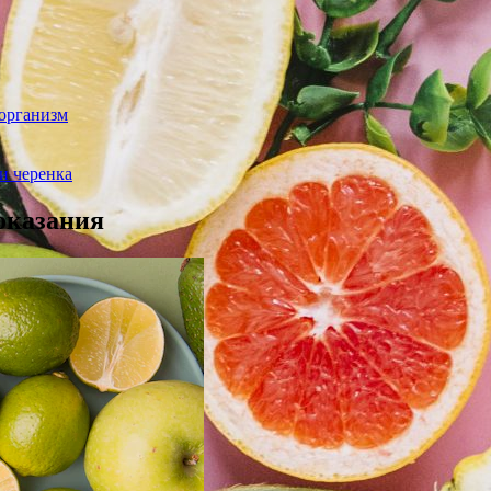
 организм
и черенка
оказания