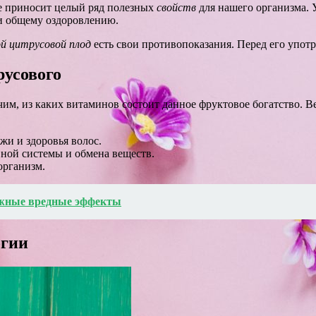
же приносит целый ряд полезных
свойств
для нашего организма. 
и общему оздоровлению.
ой цитрусовой плод
есть свои противопоказания. Перед его употр
русового
чим, из каких витаминов состоит данное фруктовое богатство. В
и и здоровья волос.
ой системы и обмена веществ.
организм.
ожные вредные эффекты
огии