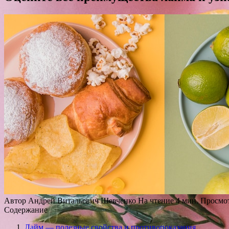
Автор
Андрей Витальевич Шевченко
На чтение
4 мин.
Просмо
Содержание
Лайм — полезные свойства и противопоказания