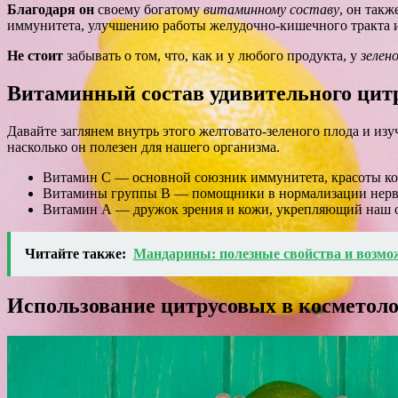
Благодаря он
своему богатому
витаминному составу
, он так
иммунитета, улучшению работы желудочно-кишечного тракта 
Не стоит
забывать о том, что, как и у любого продукта, у
зелен
Витаминный состав удивительного цит
Давайте заглянем внутрь этого желтовато-зеленого плода и изу
насколько он полезен для нашего организма.
Витамин С — основной союзник иммунитета, красоты кож
Витамины группы B — помощники в нормализации нервн
Витамин А — дружок зрения и кожи, укрепляющий наш 
Читайте также:
Мандарины: полезные свойства и возм
Использование цитрусовых в косметол