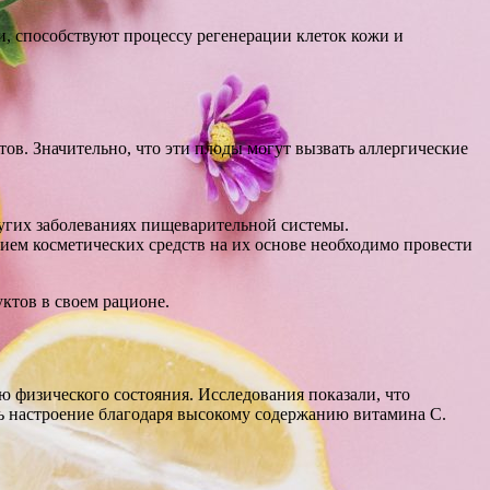
, способствуют процессу регенерации клеток кожи и
в. Значительно, что эти плоды могут вызвать аллергические
ругих заболеваниях пищеварительной системы.
ием косметических средств на их основе необходимо провести
ктов в своем рационе.
физического состояния. Исследования показали, что
ь настроение благодаря высокому содержанию витамина С.