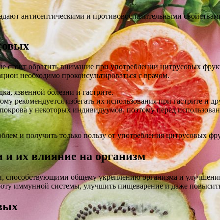
ладают антисептическими и противовоспалительными свойствами
совых
е стоит обратить внимание при употреблении цитрусовых фрукто
ацион необходимо проконсультироваться с врачом.
ка, язвенной болезни и гастрите.
ому рекомендуется избегать их использования при гастрите и д
покрова у некоторых индивидуумов, поэтому перед использован
блем и получить только пользу от употребления цитрусовых фру
 и их влияние на организм
, способствующими общему укреплению организма и улучшению 
боту иммунной системы, улучшить пищеварение и даже повысит
овых