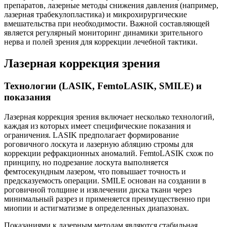
препаратов, лазерные методы снижения давления (например,
лазерная трабекулопластика) и микрохирургические
вмешательства при необходимости. Важной составляющей
является регулярный мониторинг динамики зрительного
нерва и полей зрения для коррекции лечебной тактики.
Лазерная коррекция зрения
Технологии (LASIK, FemtoLASIK, SMILE) и
показания
Лазерная коррекция зрения включает несколько технологий,
каждая из которых имеет специфические показания и
ограничения. LASIK предполагает формирование
роговичного лоскута и лазерную абляцию стромы для
коррекции рефракционных аномалий. FemtoLASIK схож по
принципу, но подрезание лоскута выполняется
фемтосекундным лазером, что повышает точность и
предсказуемость операции. SMILE основан на создании в
роговичной толщине и извлечении диска ткани через
минимальный разрез и применяется преимущественно при
миопии и астигматизме в определенных диапазонах.
Показаниями к лазерным методам являются стабильная