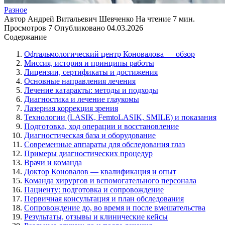
Разное
Автор
Андрей Витальевич Шевченко
На чтение
7 мин.
Просмотров
7
Опубликовано
04.03.2026
Содержание
Офтальмологический центр Коновалова — обзор
Миссия, история и принципы работы
Лицензии, сертификаты и достижения
Основные направления лечения
Лечение катаракты: методы и подходы
Диагностика и лечение глаукомы
Лазерная коррекция зрения
Технологии (LASIK, FemtoLASIK, SMILE) и показания
Подготовка, ход операции и восстановление
Диагностическая база и оборудование
Современные аппараты для обследования глаз
Примеры диагностических процедур
Врачи и команда
Доктор Коновалов — квалификация и опыт
Команда хирургов и вспомогательного персонала
Пациенту: подготовка и сопровождение
Первичная консультация и план обследования
Сопровождение до, во время и после вмешательства
Результаты, отзывы и клинические кейсы