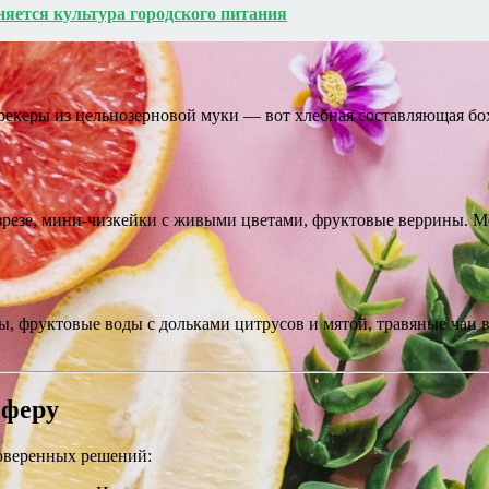
няется культура городского питания
крекеры из цельнозерновой муки — вот хлебная составляющая бо
зрезе, мини-чизкейки с живыми цветами, фруктовые веррины. М
, фруктовые воды с дольками цитрусов и мятой, травяные чаи в
сферу
роверенных решений: