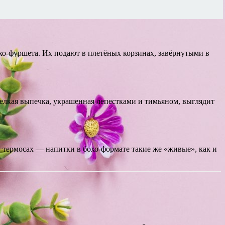
хо-фуршета. Их подают в плетёных корзинах, завёрнутыми в
елкая выпечка, украшенная лепестками и тимьяном, выглядит
 термосах — напитки в бохо-формате такие же «живые», как и