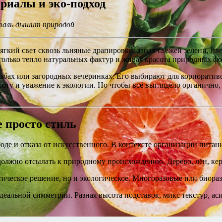
риалы и эко-подход
еталь дышит природой
— мягкий свет сквозь льняные драпировки, запах свежей зелени, 
олько тепло натуральных фактур и живая красота природных форм
адьбах или загородных вечеринках. Его выбирают для корпорати
асоту и уважение к экологии. Но чтобы всё выглядело органично
е просто стиль
оде и отказа от искусственного. В контексте организации питан
олжно отсылать к природному происхождению. Дерево, лён, кер
тическое решение, но и экологическое. Многоразовые или биора
деальной симметрии. Разная высота подставок, микс текстур, а