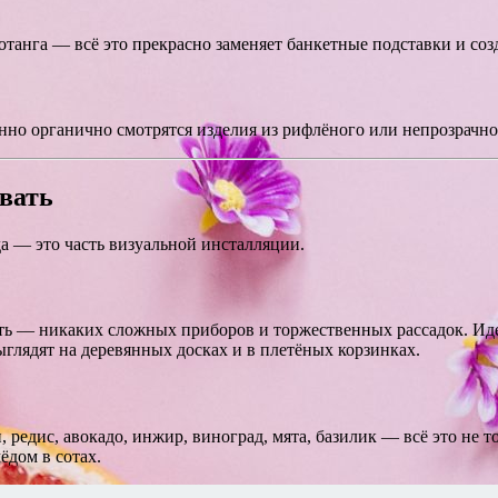
танга — всё это прекрасно заменяет банкетные подставки и созд
но органично смотрятся изделия из рифлёного или непрозрачног
авать
а — это часть визуальной инсталляции.
ть — никаких сложных приборов и торжественных рассадок. Иде
ыглядят на деревянных досках и в плетёных корзинках.
редис, авокадо, инжир, виноград, мята, базилик — всё это не то
дом в сотах.