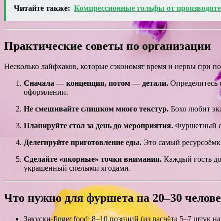
Читайте также:
Компрессионные гольфы от производит
Практические советы по организации
Несколько лайфхаков, которые сэкономят время и нервы при по
Сначала — концепция, потом — детали.
Определитесь с
оформлении.
Не смешивайте слишком много текстур.
Бохо любит экл
Планируйте стол за день до мероприятия.
Фуршетный сто
Делегируйте приготовление еды.
Это самый ресурсоёмки
Сделайте «якорные» точки внимания.
Каждый гость дол
украшенный спелыми ягодами.
Что нужно для фуршета на 20–30 челов
Закуски-finger food: 8–10 позиций (из расчёта 5–7 штук на