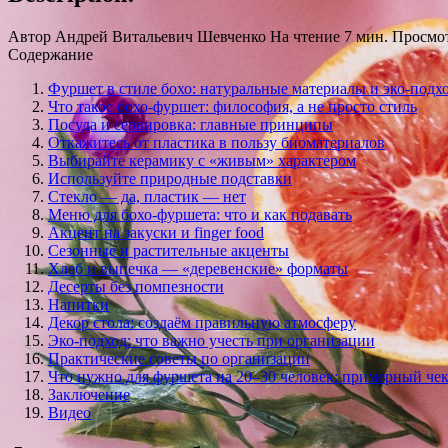
Автор
Андрей Витальевич Шевченко
На чтение
7 мин.
Просмо
Содержание
Фуршет в стиле бохо: натуральные материалы и эко-подх
Что такое бохо-фуршет: философия, а не просто стиль
Посуда и сервировка: главные принципы
Откажитесь от пластика в пользу биоматериалов
Выбирайте керамику с «живым» характером
Используйте природные подставки
Стекло — да, пластик — нет
Меню для бохо-фуршета: что и как подавать
Акцент на закуски и finger food
Сезонные и растительные акценты
Хлеб и выпечка — «деревенские» форматы
Десерты без помпезности
Напитки
Декор стола: создаём правильную атмосферу
Эко-подход: что важно учесть при организации
Практические советы по организации
Что нужно для фуршета на 20–30 человек: примерный че
Заключение
Видео