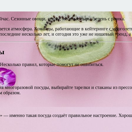
ейчас. Сезонные овощи, ягоды, местные сыры, зелень с рынка.
ается атмосфера. Команды, работающие в кейтеринге с многоле
 последние несколько лет, и сегодня это уже не нишевый тренд,
пы
Несколько правил, которые помогут не ошибиться.
я многоразовой посуды, выбирайте тарелки и стаканы из прессо
м образом.
т» — именно такая посуда создаёт правильное настроение. Хоро