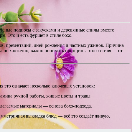
плетёные подносы с закусками и деревянные спилы вместо
. Это и есть фуршет в стиле бохо.
вов, презентаций, дней рождения и частных ужинов. Причина
, а не хаотично, важно понимать принципы этого стиля — от
ия это означает несколько ключевых установок:
амика ручной работы, живые цветы и травы.
злагаемые материалы — основа бохо-подхода.
симметричная выкладка блюд — всё это создаёт живую,