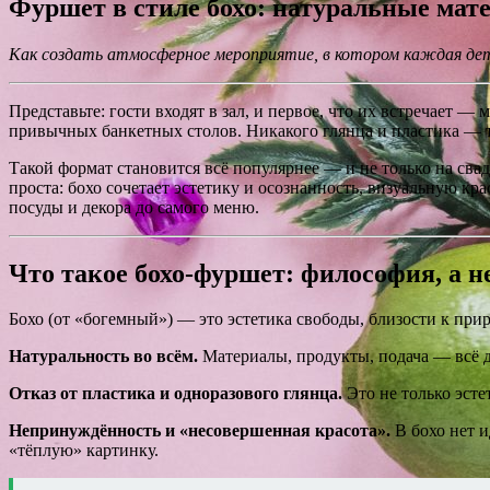
Фуршет в стиле бохо: натуральные мате
Как создать атмосферное мероприятие, в котором каждая д
Представьте: гости входят в зал, и первое, что их встречает 
привычных банкетных столов. Никакого глянца и пластика — т
Такой формат становится всё популярнее — и не только на св
проста: бохо сочетает эстетику и осознанность, визуальную кр
посуды и декора до самого меню.
Что такое бохо-фуршет: философия, а н
Бохо (от «богемный») — это эстетика свободы, близости к прир
Натуральность во всём.
Материалы, продукты, подача — всё д
Отказ от пластика и одноразового глянца.
Это не только эсте
Непринуждённость и «несовершенная красота».
В бохо нет и
«тёплую» картинку.