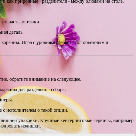
о и как природные «разделители» между блюдами на столе.
то часть эстетики.
ная деталь.
 корзины. Игра с уровнями делает стол объёмным и
ятие, обратите внимание на следующее.
корзины для раздельного сбора.
йнеры.
е с исполнителем о такой опции.
т лишней упаковки. Крупные кейтеринговые сервисы, например
изировать излишки.