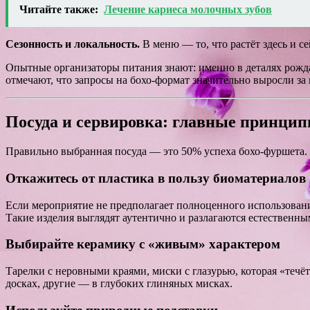
Читайте также:
Лечение кариеса молочных зубов
Сезонность и локальность.
В меню — то, что растёт здесь и с
Опытные организаторы питания знают: именно в деталях рожд
отмечают, что запросы на бохо-формат значительно выросли за
Посуда и сервировка: главные принци
Правильно выбранная посуда — это 50% успеха бохо-фуршета. 
Откажитесь от пластика в пользу биоматериалов
Если мероприятие не предполагает полноценного использовани
Такие изделия выглядят аутентично и разлагаются естественны
Выбирайте керамику с «живым» характером
Тарелки с неровными краями, миски с глазурью, которая «течё
досках, другие — в глубоких глиняных мисках.