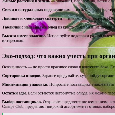
Живые растения и зелень
— эвкалипт, папоротник, ветки оли
Свечи в натуральных подсвечниках
— из бетона, дерева, те
Льняные и хлопковые скатерти
— никакого полиэстера. Идеа
Таблички с названиями блюд
из крафт-бумаги или написанны
Высота имеет значение.
Используйте подставки разной высоты
интересным.
Эко-подход: что важно учесть при орга
Осознанность — не просто красивое слово в контексте бохо. Е
Сортировка отходов.
Заранее продумайте, куда пойдут органич
Минимизация упаковки.
Попросите поставщика упаковывать б
Остатки еды.
Если остаются нетронутые блюда, их можно пере
Выбор поставщиков.
Отдавайте предпочтение компаниям, ко
Canape Club, предлагают широкий ассортимент готовых наборо