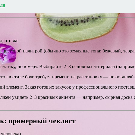
еля
дготовке:
 цветовой палитрой (обычно это земляные тона: бежевый, террако
ектику, но в меру. Выбирайте 2–3 основных материала (например
л в стиле бохо требует времени на расстановку — не оставляйт
й элемент. Заказ готовых закусок у профессионального поставщи
жен увидеть 2–3 красивых акцента — например, сырная доска с 
ек: примерный чеклист
 человека)