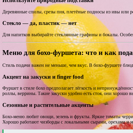
Используйте природные подставки
Деревянные спилы, срезы пня, плетёные подносы из ивы или ро
Стекло — да, пластик — нет
Для напитков выбирайте стеклянные графины и бокалы. Особен
Меню для бохо-фуршета: что и как под
Стиль подачи важен не меньше, чем вкус. В бохо-фуршете блюд
Акцент на закуски и finger food
Фуршет в стиле бохо предполагает лёгкость и непринуждённос
роллы, веррины. Такие закуски удобно есть стоя, они хорошо в
Сезонные и растительные акценты
Бохо-меню любит овощи, зелень и фрукты. Яркие томаты черри, 
Хорошо работают чизборды с локальными сырами, орехами и мё