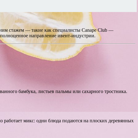
тним стажем — такие как специалисты Canape Club —
 а полноценное направление ивент-индустрии.
ванного бамбука, листьев пальмы или сахарного тростника.
шо работает микс: одни блюда подаются на плоских деревянных