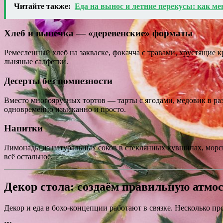
Читайте также:
Еда на вынос и летние перекусы: как ме
Хлеб и выпечка — «деревенские» форматы
Ремесленный хлеб на закваске, фокачча с травами, хрустящие 
льняные салфетки.
Десерты без помпезности
Вместо многоярусных тортов — тарты с ягодами, медовик в ра
одновременно изысканно и просто.
Напитки
Лимонады из натуральных соков в стеклянных кувшинах, морсы
всё остальное.
Декор стола: создаём правильную атмо
Декор и еда в бохо-концепции работают в связке. Несколько п