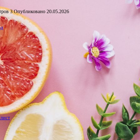
тров
3
Опубликовано
20.05.2026
од
клист