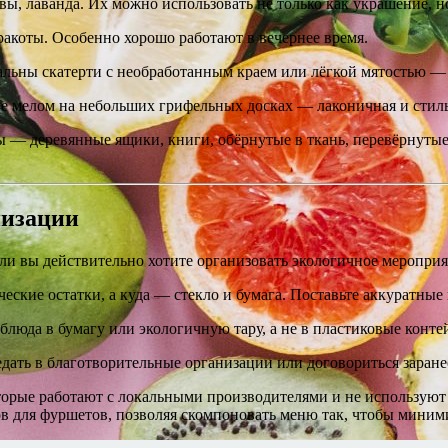
вы, лаванда. Их можно использовать не только как украшение, н
рракоты. Особенно хорошо работают в вечернее время.
льны скатерти с необработанным краем или лёгкой мятостью — э
е мелом на небольших грифельных досках — лаконичная и стиль
 — деревянные ящики, книги, обёрнутые в ткань, перевёрнутые
низации
сли вы действительно хотите организовать экологичное меропри
еские остатки, а куда — стекло и бумага. Поставьте аккуратные 
люда в бумагу или экологичную тару, а не в пластиковые конте
дать в благотворительные организации или договориться заране
торые работают с локальными производителями и не использую
в для фуршетов, позволяя скомпоновать меню так, чтобы миним