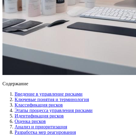
Содержание
Введение в управление рисками
Ключевые понятия и терминология
Классификация рисков
Этапы процесса управления рисками
Идентификация рисков
Оценка рисков
Анализ и приоритизация
Разработка мер реагирования