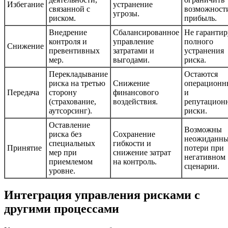
Избегание
устранение
связанной с
возможност
угрозы.
риском.
прибыль.
Внедрение
Сбалансированное
Не гарантир
контроля и
управление
полного
Снижение
превентивных
затратами и
устранения
мер.
выгодами.
риска.
Перекладывание
Остаются
риска на третью
Снижение
операционн
Передача
сторону
финансового
и
(страхование,
воздействия.
репутацион
аутсорсинг).
риски.
Оставление
Возможны
риска без
Сохранение
неожиданн
специальных
гибкости и
Принятие
потери при
мер при
снижение затрат
негативном
приемлемом
на контроль.
сценарии.
уровне.
Интеграция управления рисками с
другими процессами