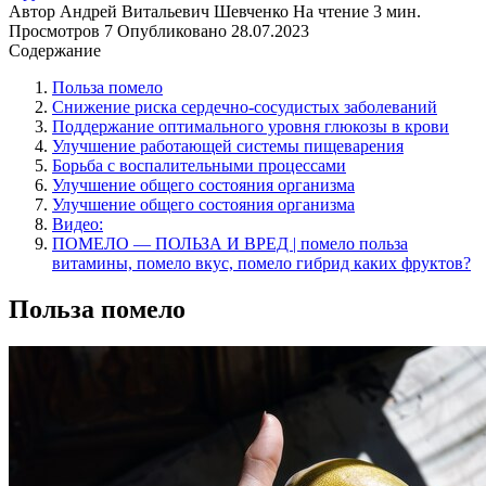
Автор
Андрей Витальевич Шевченко
На чтение
3 мин.
Просмотров
7
Опубликовано
28.07.2023
Содержание
Польза помело
Снижение риска сердечно-сосудистых заболеваний
Поддержание оптимального уровня глюкозы в крови
Улучшение работающей системы пищеварения
Борьба с воспалительными процессами
Улучшение общего состояния организма
Улучшение общего состояния организма
Видео:
ПОМЕЛО — ПОЛЬЗА И ВРЕД | помело польза
витамины, помело вкус, помело гибрид каких фруктов?
Польза помело