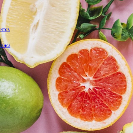
антов
ланса