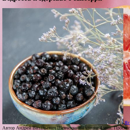
Яг
Автор
Андрей Витальевич Шевченко
На чтение
4 мин.
Просмо