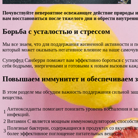
Почувствуйте невероятное освежающее действие природы и
вам восстановиться после тяжелого дня и обрести внутрен
Борьба с усталостью и стрессом
Мы все знаем, что для поддержания жизненной активности и п
который может оказывать негативное влияние на наше самочув
Суперфуд Санберри поможет вам эффективно бороться с устало
себя бодрыми, энергичными и готовыми к новым вызовам каж
Повышаем иммунитет и обеспечиваем з
В этом разделе мы обсудим важность поддержания сильной за
вещества.
Антиоксиданты помогают понизить уровень воспаления и з
1
инфекций.
2
Витамин С является мощным иммуномодулятором, способству
Полезные бактерии, содержащиеся в продуктах со вкусной 
3
более эффективное поглощение питательных веществ.