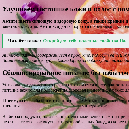
Улучшаем состояние кожи и волос с п
Хотите иметь сияющую и здоровую кожу, а также крепкие 
заветной красоты. Антиоксиданты борются с вредными свободн
Читайте также:
Открой для себя полезные свойства Пас
Антиоксиданты, содержащиеся в продукте, помогут вашей ко
Ваши волосы также будут благодарны за добавку антиоксидан
Сбалансированное питание без избыто
Уникальная идея данного раздела заключается в возможности
питание важно для поддержания здоровья и энергии, а также д
Преимущества сбалансированного
· Насыщенность всеми 
питания:
минералами;
Выбирая продукты, богатые питательными веществами и при э
не означает отказ от вкусных и разнообразных блюд, а скорее 