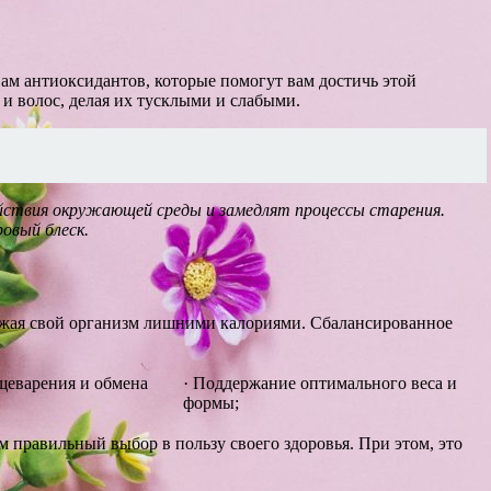
ам антиоксидантов, которые помогут вам достичь этой
и волос, делая их тусклыми и слабыми.
йствия окружающей среды и замедлят процессы старения.
овый блеск.
ружая свой организм лишними калориями. Сбалансированное
щеварения и обмена
· Поддержание оптимального веса и
формы;
правильный выбор в пользу своего здоровья. При этом, это