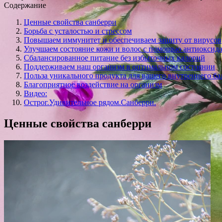
Содержание
Ценные свойства санберри
Борьба с усталостью и стрессом
Повышаем иммунитет и обеспечиваем защиту от вирусов
Улучшаем состояние кожи и волос с помощью антиоксид
Сбалансированное питание без избыточных калорий
Поддерживаем наш организм в оптимальном состоянии
Польза уникального продукта для вашего внутреннего ба
Благоприятное воздействие на организм
Видео:
Острог.Удивительное рядом.Санберри.
Ценные свойства санберри