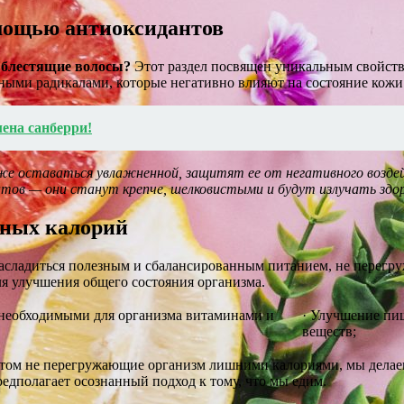
омощью антиоксидантов
и блестящие волосы?
Этот раздел посвящен уникальным свойств
ыми радикалами, которые негативно влияют на состояние кожи 
лена санберри!
же оставаться увлажненной, защитят ее от негативного возде
тов — они станут крепче, шелковистыми и будут излучать здор
чных калорий
 насладиться полезным и сбалансированным питанием, не перег
ля улучшения общего состояния организма.
необходимыми для организма витаминами и
· Улучшение пи
веществ;
том не перегружающие организм лишними калориями, мы делаем 
предполагает осознанный подход к тому, что мы едим.