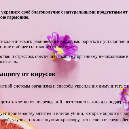
 укрепите своё благополучие с натуральными продуктами от
нюю гармонию.
сихологического равновесия необходимо бороться с усталостью 
ствие и общее состояние организма.
стью и стрессом, обеспечивая вашему организму необходимые в
дый день.
ащиту от вирусов
щитной системы организма и способы укрепления иммунитета с
ащитить клетки от повреждений, неотложно важно для поддерж
ет производству антител и клеток-убийц, которые борются с в
ягодой, улучшают кишечную микрофлору, что в свою очередь о