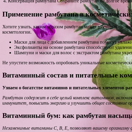
4. Консервация рамбутана
Сохраните рамбутан на долгое время,
Применение рамбутана в косметически
Хотите узнать, каким образом рамбутан может улучшить состоя
косметологии.
Маски для лица с добавлением рамбутана помогут увлажн
Эксфолианты на основе рамбутана способствуют удалению
Шампуни и маски для волос с экстрактом рамбутана укре
Не упустите возможность опробовать уникальные косметически
Витаминный состав и питательные ко
Узнаем о богатстве витаминов и питательных элементов ра
Рамбутан содержит в себе целый комплекс витаминов, включая
иммунитет, повысить энергию и улучшить общее состояние ор
Витаминный бум: как рамбутан насыща
Незаменимые витамины С, В, Е, позволяют вашему организму ф