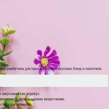
ания рамбутана для приготовления вкусных блюд и напитков.
 закусывая как перекус.
таминами и питательными веществами.
 вкуса и аромата.