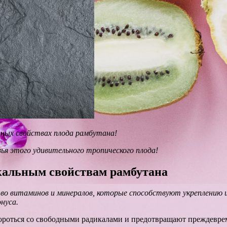
тных свойствах плода рамбутана!
ья этого удивительного тропического плода!
икальным свойствам рамбутана
о витаминов и минералов, которые способствуют укреплению 
нуса.
бороться со свободными радикалами и предотвращают преждеврем