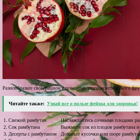
Разнообразьте свой рацион с помощью этого экзотического фру
Читайте также:
Узнай все о пользе фейхоа для здоровья!
1. Свежий рамбутан
Наслаждайтесь сочными плодами рамб
2. Сок рамбутана
Выжмите сок из плодов рамбутана и
3. Десерты с рамбутаном
Добавьте кусочки или пюре рамбутан