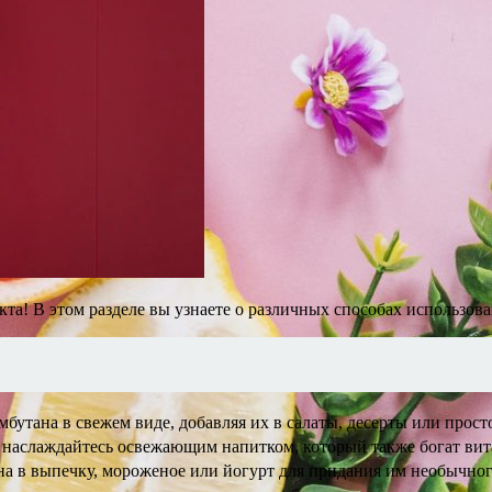
кта! В этом разделе вы узнаете о различных способах использов
утана в свежем виде, добавляя их в салаты, десерты или просто
 наслаждайтесь освежающим напитком, который также богат ви
а в выпечку, мороженое или йогурт для придания им необычного