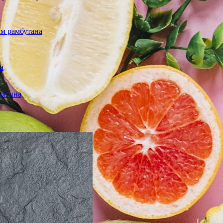
ам рамбутана
а
мятина