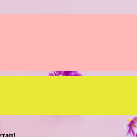
утан!