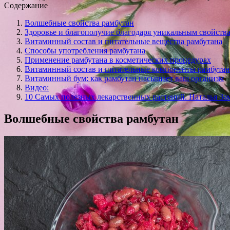
Содержание
Волшебные свойства рамбутан
Здоровье и благополучие благодаря уникальным свойств
Витаминный состав и питательные вещества рамбутана
Способы употребления рамбутана
Применение рамбутана в косметических процедурах
Витаминный состав и питательные компоненты рамбутан
Витаминный бум: как рамбутан насыщает ваш организм
Видео:
10 Самых полезных лекарственных растений. Наталья За
Волшебные свойства рамбутан