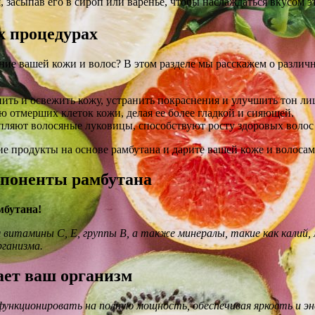
 засыпав его в сироп или варенье, чтобы наслаждаться вкусом э
х процедурах
ние вашей кожи и волос? В этом разделе мы расскажем о различн
ить и освежить кожу, устранить покраснения и улучшить тон ли
 отмерших клеток кожи, делая ее более гладкой и сияющей.
пляют волосяные луковицы, способствуют росту здоровых волос
е продукты на основе рамбутана и дарите вашей коже и волосам
мпоненты рамбутана
мбутана!
 витамины С, Е, группы В, а также минералы, такие как калий,
ганизма.
ет ваш организм
ункционировать на полную мощность, обеспечивая яркость и эне