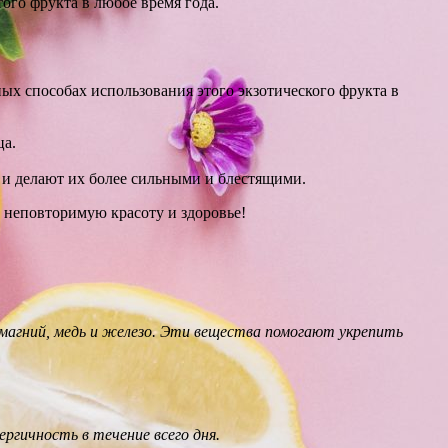
того фрукта в любое время года.
ых способах использования этого экзотического фрукта в
ца.
 и делают их более сильными и блестящими.
 неповторимую красоту и здоровье!
 магний, медь и железо. Эти вещества помогают укрепить
ргичность в течение всего дня.