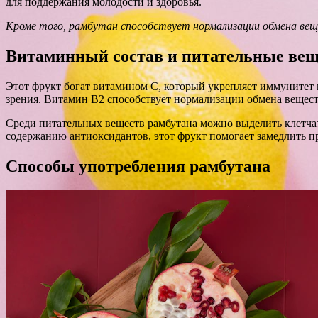
для поддержания молодости и здоровья.
Кроме того, рамбутан способствует нормализации обмена веще
Витаминный состав и питательные вещ
Этот фрукт богат витамином С, который укрепляет иммунитет и
зрения. Витамин В2 способствует нормализации обмена вещест
Среди питательных веществ рамбутана можно выделить клетчат
содержанию антиоксидантов, этот фрукт помогает замедлить п
Способы употребления рамбутана