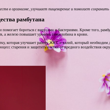
ств в организме, улучшает пищеварение и помогает сохранить 
ества рамбутана
 помогает бороться с вирусами и бактериями. Кроме того, рамб
в, а железо повышает уровень гемоглобина в крови.
ку, которая улучшает работу ЖКТ, и калий, который необходим 
роцесс старения и защитить клетки от вредного воздействия ок