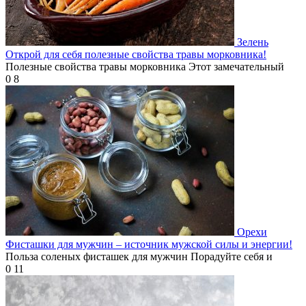
Зелень
Открой для себя полезные свойства травы морковника!
Полезные свойства травы морковника Этот замечательный
0
8
Орехи
Фисташки для мужчин – источник мужской силы и энергии!
Польза соленых фисташек для мужчин Порадуйте себя и
0
11