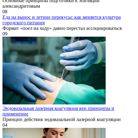
Основные принципы подготовки к эпиляции
александритовым
0
8
Еда на вынос и летние перекусы: как меняется культура
городского питания
Формат «поел на ходу» давно перестал ассоциироваться
0
9
Эндовазальная лазерная коагуляция вен принципы и
применение
Принцип действия эндовазальной лазерной коагуляции
0
4