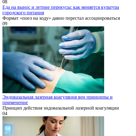
0
8
Еда на вынос и летние перекусы: как меняется культура
городского питания
Формат «поел на ходу» давно перестал ассоциироваться
0
9
Эндовазальная лазерная коагуляция вен принципы и
применение
Принцип действия эндовазальной лазерной коагуляции
0
4