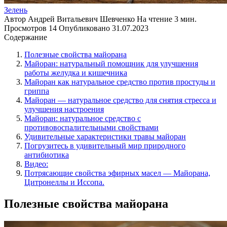
Зелень
Автор
Андрей Витальевич Шевченко
На чтение
3 мин.
Просмотров
14
Опубликовано
31.07.2023
Содержание
Полезные свойства майорана
Майоран: натуральный помощник для улучшения
работы желудка и кишечника
Майоран как натуральное средство против простуды и
гриппа
Майоран — натуральное средство для снятия стресса и
улучшения настроения
Майоран: натуральное средство с
противовоспалительными свойствами
Удивительные характеристики травы майоран
Погрузитесь в удивительный мир природного
антибиотика
Видео:
Потрясающие свойства эфирных масел — Майорана,
Цитронеллы и Иссопа.
Полезные свойства майорана