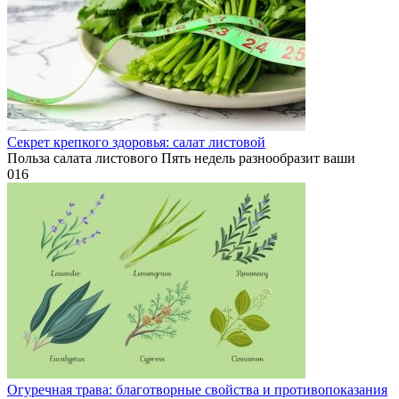
Секрет крепкого здоровья: салат листовой
Польза салата листового Пять недель разнообразит ваши
0
16
Огуречная трава: благотворные свойства и противопоказания