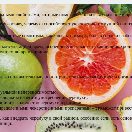
ьными свойствами, которые помогают снизить воспаление в орг
му составу, черемуха способствует укреплению иммунной систе
приятные симптомы, как кашель, насморк, боль в горле и слабос
консультацией врача, особенно если у вас есть какие-либо хрон
оянием во время приема.
олько положительные, но и отрицательные воздействия на орган
дуальной непереносимостью.
е должны избегать употребления черемухи.
ничить количество черемухи в рационе.
пределенными лекарственными препаратами – это может привес
, как внедрять черемуху в свой рацион, особенно если есть основ
 пищи.