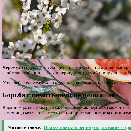
Черемуха
содержит в себе целый комплекс витаминов и микро
свойства особенно важны в периоды эпидемий и вирусных заб
Употребление черемухи в пищу может помочь организму укре
Борьба с симптомами недомогания
В данном разделе мы расскажем о том, как черемуха может по
растении, смягчают состояние при простуде, помогая организм
Читайте также:
Польза цветков черемухи для вашего зд