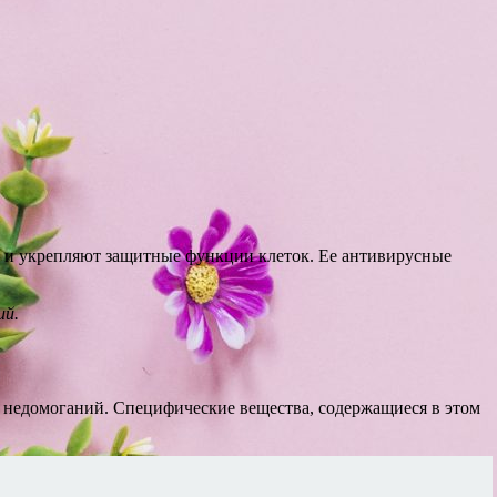
и и укрепляют защитные функции клеток. Ее антивирусные
ий.
х недомоганий. Специфические вещества, содержащиеся в этом