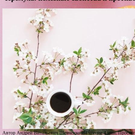
Автор
Андрей Витальевич Шевченко
На чтение
4 мин.
Просмо