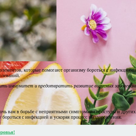
элементов, которые помогают организму бороться с инфекциям
олеваний.
пить иммунитет и предотвратить развитие вирусных заболеван
мочь вам в борьбе с неприятными симптомами простуды и други
у бороться с инфекцией и ускоряя процесс выздоровления.
оровья!