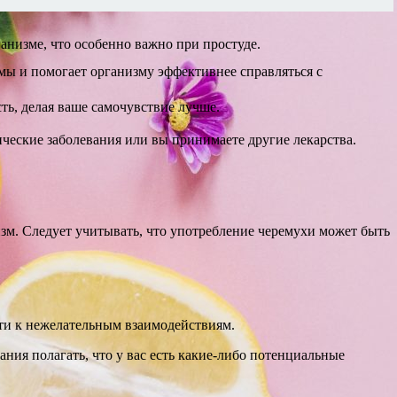
анизме, что особенно важно при простуде.
мы и помогает организму эффективнее справляться с
ть, делая ваше самочувствие лучше.
ические заболевания или вы принимаете другие лекарства.
изм. Следует учитывать, что употребление черемухи может быть
ти к нежелательным взаимодействиям.
ания полагать, что у вас есть какие-либо потенциальные