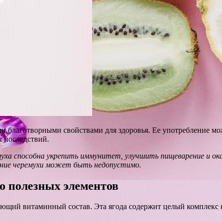
ими благотворными свойствами для здоровья. Ее употребление мо
 последствий.
уха способна укрепить иммунитет, улучшить пищеварение и ока
ение черемухи может быть недопустимо.
о полезных элементов
тляющий витаминный состав. Эта ягода содержит целый комплекс