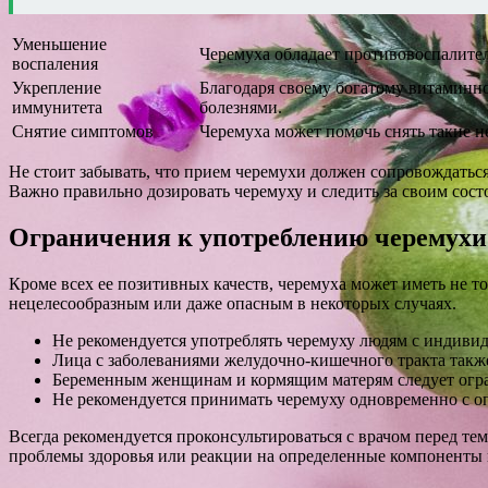
Уменьшение
Черемуха обладает противовоспалител
воспаления
Укрепление
Благодаря своему богатому витаминно
иммунитета
болезнями.
Снятие симптомов
Черемуха может помочь снять такие не
Не стоит забывать, что прием черемухи должен сопровождаться 
Важно правильно дозировать черемуху и следить за своим сост
Ограничения к употреблению черемухи
Кроме всех ее позитивных качеств, черемуха может иметь не т
нецелесообразным или даже опасным в некоторых случаях.
Не рекомендуется употреблять черемуху людям с индиви
Лица с заболеваниями желудочно-кишечного тракта такж
Беременным женщинам и кормящим матерям следует огра
Не рекомендуется принимать черемуху одновременно с о
Всегда рекомендуется проконсультироваться с врачом перед тем
проблемы здоровья или реакции на определенные компоненты