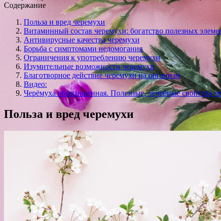
Содержание
Польза и вред черемухи
Витаминный состав черемухи: богатство полезных элеме
Антивирусные качества черемухи
Борьба с симптомами недомогания
Ограничения к употреблению черемухи
Изумительные возможности черемухи
Благотворное действие черемухи на организм
Видео:
Черёмуха обыкновенная. Полезные, лечебные свойства ч
Польза и вред черемухи