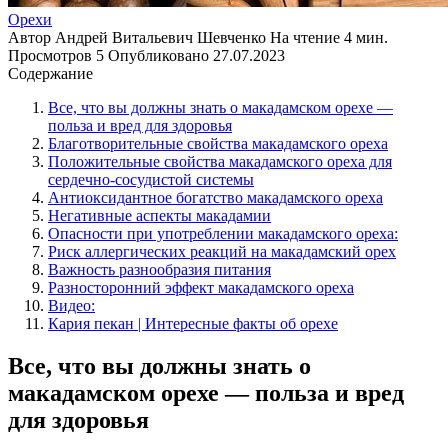
Орехи
Автор
Андрей Витальевич Шевченко
На чтение
4 мин.
Просмотров
5
Опубликовано
27.07.2023
Содержание
Все, что вы должны знать о макадамском орехе —
польза и вред для здоровья
Благотворительные свойства макадамского ореха
Положительные свойства макадамского ореха для
сердечно-сосудистой системы
Антиоксидантное богатство макадамского ореха
Негативные аспекты макадамии
Опасности при употреблении макадамского ореха:
Риск аллергических реакций на макадамский орех
Важность разнообразия питания
Разносторонний эффект макадамского ореха
Видео:
Кария пекан | Интересные факты об орехе
Все, что вы должны знать о
макадамском орехе — польза и вред
для здоровья