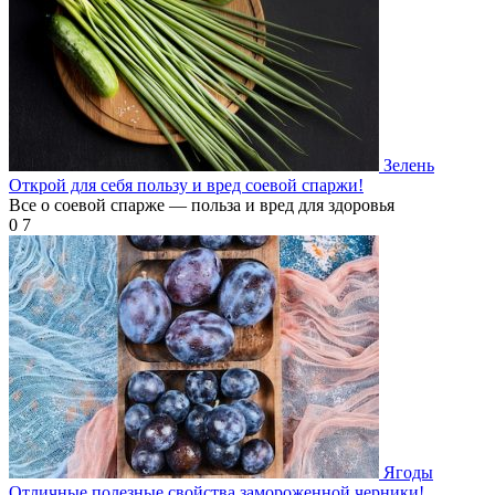
Зелень
Открой для себя пользу и вред соевой спаржи!
Все о соевой спарже — польза и вред для здоровья
0
7
Ягоды
Отличные полезные свойства замороженной черники!