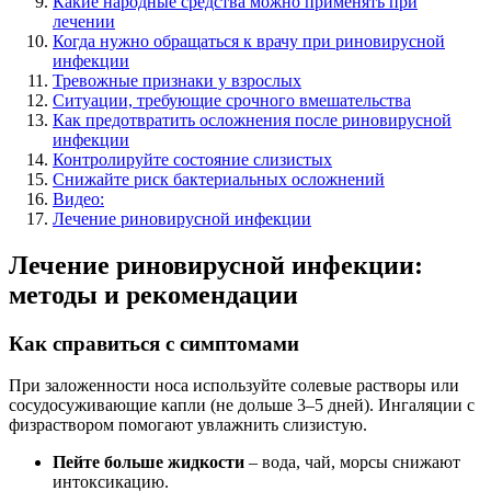
Какие народные средства можно применять при
лечении
Когда нужно обращаться к врачу при риновирусной
инфекции
Тревожные признаки у взрослых
Ситуации, требующие срочного вмешательства
Как предотвратить осложнения после риновирусной
инфекции
Контролируйте состояние слизистых
Снижайте риск бактериальных осложнений
Видео:
Лечение риновирусной инфекции
Лечение риновирусной инфекции:
методы и рекомендации
Как справиться с симптомами
При заложенности носа используйте солевые растворы или
сосудосуживающие капли (не дольше 3–5 дней). Ингаляции с
физраствором помогают увлажнить слизистую.
Пейте больше жидкости
– вода, чай, морсы снижают
интоксикацию.