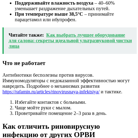
Поддерживайте влажность воздуха
– 40–60%
уменьшает раздражение дыхательных путей.
При температуре выше 38,5°C
– принимайте
парацетамол или ибупрофен.
Читайте также:
Как выбрать лучшее оборудование
для салона: секреты идеальной ультразвуковой чистки
лица
Что не работает
Антибиотики бесполезны против вирусов.
Иммуномодуляторы с недоказанной эффективностью могут
навредить. Подробнее о механизмах развития
https://rafamin.ru/articles/rinovirusnaya-infektsiya/
и тактике.
Избегайте контактов с больными.
Чаще мойте руки с мылом.
Проветривайте помещение 2–3 раза в день.
Как отличить риновирусную
инфекцию от других ОРВИ