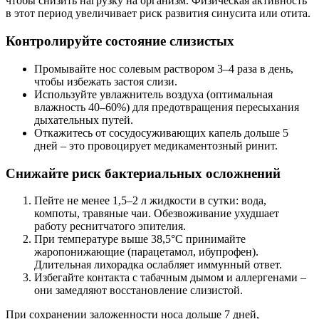
чтобы снизить нагрузку на организм. Физическая активность
в этот период увеличивает риск развития синусита или отита.
Контролируйте состояние слизистых
Промывайте нос солевым раствором 3–4 раза в день,
чтобы избежать застоя слизи.
Используйте увлажнитель воздуха (оптимальная
влажность 40–60%) для предотвращения пересыхания
дыхательных путей.
Откажитесь от сосудосуживающих капель дольше 5
дней – это провоцирует медикаментозный ринит.
Снижайте риск бактериальных осложнений
Пейте не менее 1,5–2 л жидкости в сутки: вода,
компоты, травяные чаи. Обезвоживание ухудшает
работу реснитчатого эпителия.
При температуре выше 38,5°C принимайте
жаропонижающие (парацетамол, ибупрофен).
Длительная лихорадка ослабляет иммунный ответ.
Избегайте контакта с табачным дымом и аллергенами –
они замедляют восстановление слизистой.
При сохранении заложенности носа дольше 7 дней,