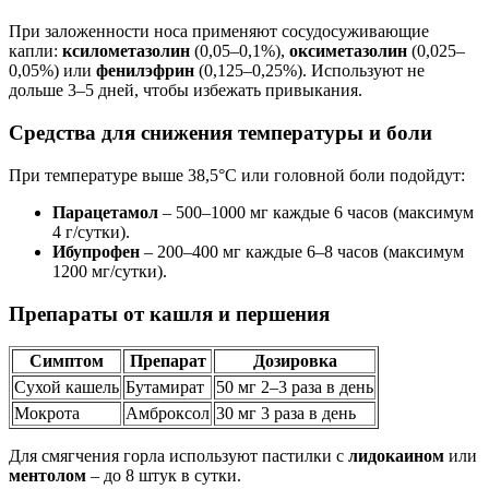
При заложенности носа применяют сосудосуживающие
капли:
ксилометазолин
(0,05–0,1%),
оксиметазолин
(0,025–
0,05%) или
фенилэфрин
(0,125–0,25%). Используют не
дольше 3–5 дней, чтобы избежать привыкания.
Средства для снижения температуры и боли
При температуре выше 38,5°C или головной боли подойдут:
Парацетамол
– 500–1000 мг каждые 6 часов (максимум
4 г/сутки).
Ибупрофен
– 200–400 мг каждые 6–8 часов (максимум
1200 мг/сутки).
Препараты от кашля и першения
Симптом
Препарат
Дозировка
Сухой кашель
Бутамират
50 мг 2–3 раза в день
Мокрота
Амброксол
30 мг 3 раза в день
Для смягчения горла используют пастилки с
лидокаином
или
ментолом
– до 8 штук в сутки.