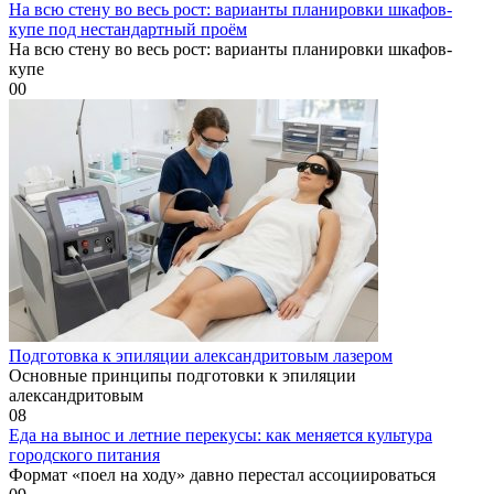
На всю стену во весь рост: варианты планировки шкафов-
купе под нестандартный проём
На всю стену во весь рост: варианты планировки шкафов-
купе
0
0
Подготовка к эпиляции александритовым лазером
Основные принципы подготовки к эпиляции
александритовым
0
8
Еда на вынос и летние перекусы: как меняется культура
городского питания
Формат «поел на ходу» давно перестал ассоциироваться