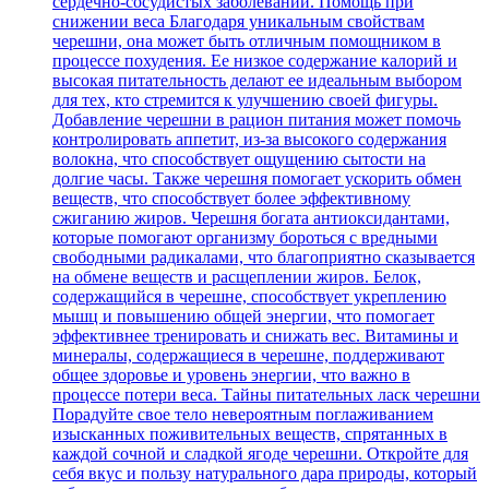
сердечно-сосудистых заболеваний. Помощь при
снижении веса Благодаря уникальным свойствам
черешни, она может быть отличным помощником в
процессе похудения. Ее низкое содержание калорий и
высокая питательность делают ее идеальным выбором
для тех, кто стремится к улучшению своей фигуры.
Добавление черешни в рацион питания может помочь
контролировать аппетит, из-за высокого содержания
волокна, что способствует ощущению сытости на
долгие часы. Также черешня помогает ускорить обмен
веществ, что способствует более эффективному
сжиганию жиров. Черешня богата антиоксидантами,
которые помогают организму бороться с вредными
свободными радикалами, что благоприятно сказывается
на обмене веществ и расщеплении жиров. Белок,
содержащийся в черешне, способствует укреплению
мышц и повышению общей энергии, что помогает
эффективнее тренировать и снижать вес. Витамины и
минералы, содержащиеся в черешне, поддерживают
общее здоровье и уровень энергии, что важно в
процессе потери веса. Тайны питательных ласк черешни
Порадуйте свое тело невероятным поглаживанием
изысканных поживительных веществ, спрятанных в
каждой сочной и сладкой ягоде черешни. Откройте для
себя вкус и пользу натурального дара природы, который