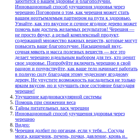
заботится о вашем здоровье и благополучии.
Инновационный способ улучшения здоровья через
черешню Поговорим о том, как черешня может стать
вашим неотъемлемым партнером на пути к здоровью.
Узнайте, как это вкусное и сочное ягодное дерево может
помочь вам достичь желаемых результатов! Черешня —
не просто фрукт, а целый комплексный продукт,
содержащий множество важных веществ, которые могут
повысить ваше благополучие. Насыщенный вкус,
сочная мякоть и масса полезных веществ — все это
делает черешню идеальным выбором для тех, кто ценит
свое здоровье. Попробуйте включить черешню в свой
рацион и почувствуйте, как ваше тело начинает работать
в полную силу благодаря этому чудесному ягодному
дереву. Не упустите возможность насладиться не только
ярким вкусом, но и улучшить свое состояние благодаря
черешне!
Улучшение кардиоваскулярной системы
Помощь при снижении веса
Тайны питательных ласк черешни
Инновационный способ улучшения здоровья через
черешню
Видео:
Черешня долбит по органам, если у тебя… Сосуды
мозга, кишечник, печень, почки, давление, кровь и..