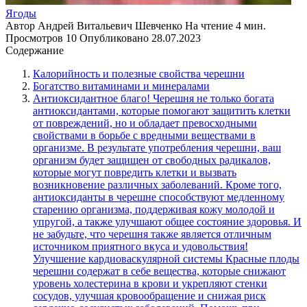
Ягоды
Автор
Андрей Витальевич Шевченко
На чтение
4 мин.
Просмотров
10
Опубликовано
28.07.2023
Содержание
Калорийность и полезные свойства черешни
Богатство витаминами и минералами
Антиоксидантное благо! Черешня не только богата
антиоксидантами, которые помогают защитить клетки
от повреждений, но и обладает превосходными
свойствами в борьбе с вредными веществами в
организме. В результате употребления черешни, ваш
организм будет защищен от свободных радикалов,
которые могут повредить клетки и вызвать
возникновение различных заболеваний. Кроме того,
антиоксиданты в черешне способствуют медленному
старению организма, поддерживая кожу молодой и
упругой, а также улучшают общее состояние здоровья. И
не забудьте, что черешня также является отличным
источником приятного вкуса и удовольствия!
Улучшение кардиоваскулярной системы Красные плоды
черешни содержат в себе вещества, которые снижают
уровень холестерина в крови и укрепляют стенки
сосудов, улучшая кровообращение и снижая риск