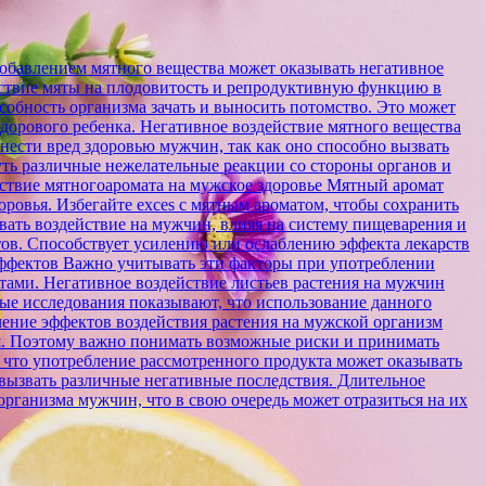
обавлением мятного вещества может оказывать негативное
йствие мяты на плодовитость и репродуктивную функцию в
собность организма зачать и выносить потомство. Это может
орового ребенка. Негативное воздействие мятного вещества
нести вред здоровью мужчин, так как оно способно вызвать
ть различные нежелательные реакции со стороны органов и
йствие мятногоаромата на мужское здоровье Мятный аромат
ровья. Избегайте exces с мятным ароматом, чтобы сохранить
ать воздействие на мужчин, влияя на систему пищеварения и
тов. Способствует усилению или ослаблению эффекта лекарств
ффектов Важно учитывать эти факторы при употреблении
нтами. Негативное воздействие листьев растения на мужчин
рые исследования показывают, что использование данного
чение эффектов воздействия растения на мужской организм
ья. Поэтому важно понимать возможные риски и принимать
 что употребление рассмотренного продукта может оказывать
вызвать различные негативные последствия. Длительное
ганизма мужчин, что в свою очередь может отразиться на их