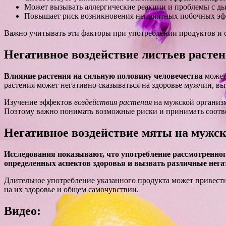
Может вызывать аллергические реакции и проблемы с д
Повышает риск возникновения неприятных побочных эф
Важно учитывать эти факторы при употреблении продуктов и с
Негативное воздействие листьев расте
Влияние растения на сильную половину человечества
может 
растения может негативно сказываться на здоровье мужчин, в
Изучение эффектов
воздействия растения
на мужской организм
Поэтому важно понимать возможные риски и принимать соотв
Негативное воздействие мяты на мужск
Исследования показывают, что употребление рассмотренног
определенных аспектов здоровья и вызвать различные нега
Длительное употребление указанного продукта может привест
на их здоровье и общем самочувствии.
Видео: