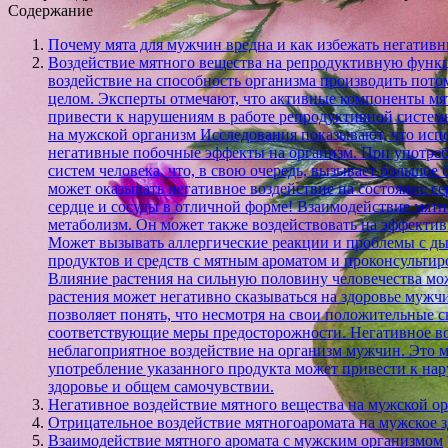
Содержание
Почему мята для мужчин вредна и как избежать негатив
Воздействие мятного вещества на репродуктивную функц
воздействие на способность организма производить пот
целом. Эксперты отмечают, что активные компоненты мят
привести к нарушениям в работе репродуктивной систем
на мужской организм Исследования показывают, что испо
негативные побочные эффекты на организм. При употреб
систем человека, что, в свою очередь, вызывает большо
может оказывать негативное воздействие на состояние с
сердце и сосуды в отличной форме! Взаимодействие мят
метаболизм. Он может также воздействовать на эффектив
Может вызывать аллергические реакции и проблемы с д
продуктов и средств с мятным ароматом и проконсультир
Влияние растения на сильную половину человечества мож
растения может негативно сказываться на здоровье мужч
позволяет понять, что несмотря на свои положительные 
соответствующие меры предосторожности. Негативное во
неблагоприятное воздействие на организм мужчин. Это 
употребление указанного продукта может привести к на
здоровье и общем самочувствии.
Негативное воздействие мятного вещества на мужской о
Отрицательное воздействие мятногоаромата на мужское 
Взаимодействие мятного аромата с мужским организмом