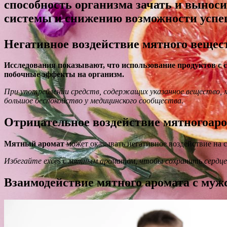
способность организма зачать и вынос
системы и снижению возможности успеш
Негативное воздействие мятного вещес
Исследования показывают, что использование продуктов с 
побочные эффекты на организм.
При употреблении средств, содержащих указанное вещество, м
большое беспокойство у медицинского сообщества.
Отрицательное воздействие мятногоаро
Мятный аромат
может оказывать негативное воздействие на 
Избегайте exces с мятным ароматом, чтобы сохранить сердце
Взаимодействие мятного аромата с му