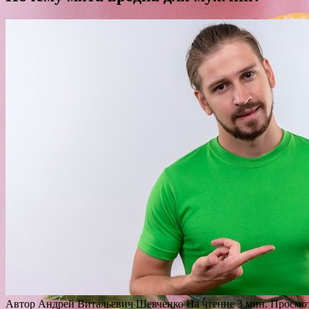
Автор
Андрей Витальевич Шевченко
На чтение
3 мин.
Просмо