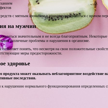
ыханием
фектов
редств с мятным ароматом и проконсультироваться с врачом пер
ния на мужчин
оказаться значительным и не всегда благоприятным. Некоторые
ызывая различные проблемы и нарушения в организме.
 позволяет понять, что несмотря на свои положительные свойств
етствующие меры предосторожности.
ое здоровье
о продукта может оказывать неблагоприятное воздействие н
тивные последствия.
и к нарушению нормального функционирования определенных сис