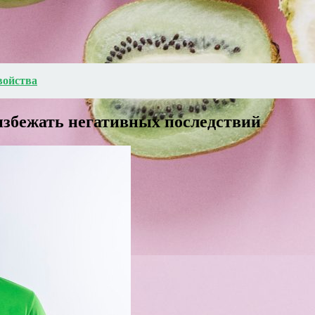
войства
избежать негативных последствий