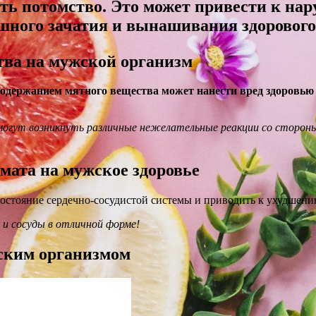
ить потомство. Это может привести к на
ного зачатия и вынашивания здорового
тва на мужской организм
содержанием мятного вещества может нанести вред здоровью
огут возникнуть различные нежелательные реакции со стороны о
мата на мужское здоровье
состояние сердечно-сосудистой системы и приводить к ухудшени
 и сосуды в отличной форме!
жским организмом