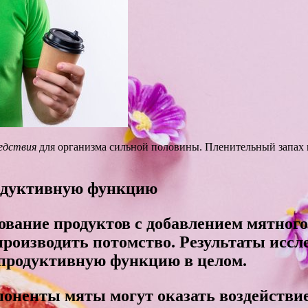
едствия
для организма сильной половины. Пленительный запах
родуктивную функцию
ование продуктов с добавлением мятног
 производить потомство. Результаты исс
епродуктивную функцию в целом.
оненты мяты могут оказать воздействие