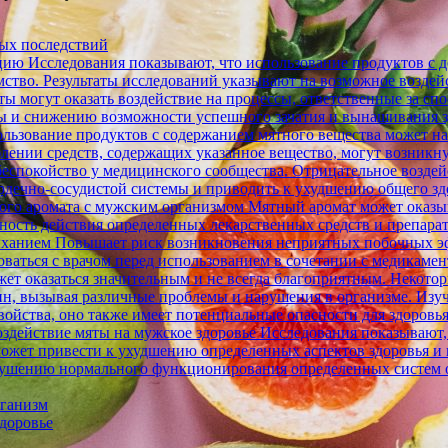
ных последствий
ию Исследования показывают, что использование продуктов с д
омство. Результаты исследований указывают на возможное возде
ы могут оказать воздействие на процессы, ответственные за спо
ы и снижению возможности успешного зачатия и вынашивания зд
льзование продуктов с содержанием мятного вещества может на
лении средств, содержащих указанное вещество, могут возникну
е беспокойство у медицинского сообщества. Отрицательное возде
ердечно-сосудистой системы и приводить к ухудшению общего здо
ного аромата с мужским организмом Мятный аромат может оказыв
ность действия определенных лекарственных средств и препара
ыханием Повышает риск возникновения неприятных побочных э
оваться с врачом перед использованием в сочетании с медикаме
ет оказаться значительным и не всегда благоприятным. Некото
ин, вызывая различные проблемы и нарушения в организме. Изу
свойства, оно также имеет потенциальные опасности для здоров
здействие мяты на мужское здоровье Исследования показывают,
может привести к ухудшению определенных аспектов здоровья и 
рушению нормального функционирования определенных систем ор
рганизм
здоровье