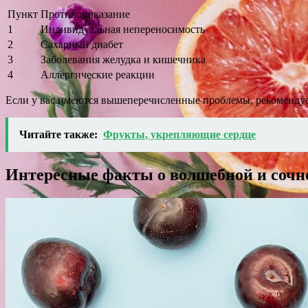
Пункт
Противопоказание
1
Индивидуальная непереносимость
2
Сахарный диабет
3
Заболевания желудка и кишечника
4
Аллергические реакции
Если у вас имеются вышеперечисленные проблемы, рекомендует
Читайте также:
Фрукты, укрепляющие сердце
Интересные факты о волшебной и сочн