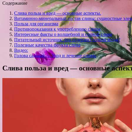
Содержание
Слива польза и вред — основные аспекты.
Витаминно-минеральный состав сливы: сущностные элем
Польза для организма
Противопоказания к употреблению сливы
Интересные факты о волшебной и сочной сливе
Питательный источник: что содержит сочная ягода?
Полезные качества фрукта слива
Видео:
Голова садовая — Уход и лечение сливы
Слива польза и вред — основные аспек