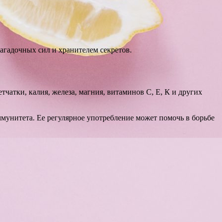
загадочных сил и хранителем секретов.
атки, калия, железа, магния, витаминов С, Е, К и других
унитета. Ее регулярное употребление может помочь в борьбе