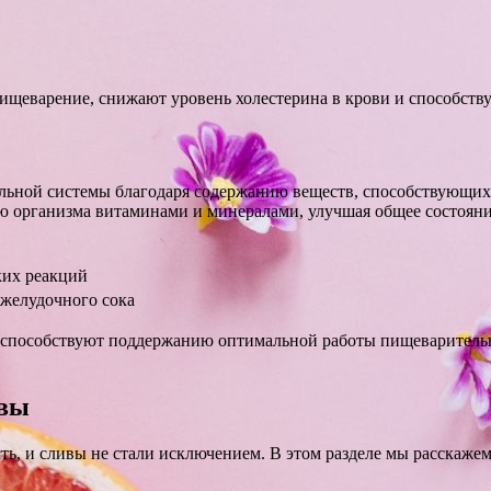
щеварение, снижают уровень холестерина в крови и способств
льной системы благодаря содержанию веществ, способствующих
ю организма витаминами и минералами, улучшая общее состояни
ких реакций
желудочного сока
 способствуют поддержанию оптимальной работы пищеваритель
ивы
ь, и сливы не стали исключением. В этом разделе мы расскажем 