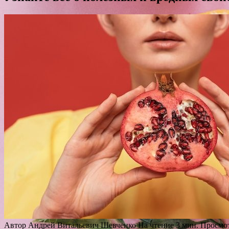
Автор
Андрей Витальевич Шевченко
На чтение
3 мин.
Просмо