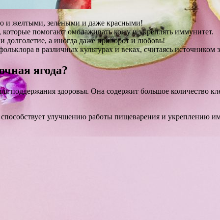
о и желтыми, зелеными и даже красными!
 которые помогают омолаживать кожу и укреплять иммунитет.
 долголетие, а иногда даже приворот и любовь!
ольклора в различных культурах и веках, считаясь источником 
очная ягода?
я поддержания здоровья. Она содержит большое количество клетч
способствует улучшению работы пищеварения и укреплению имм