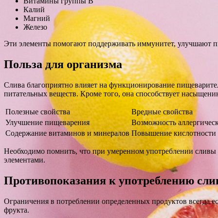
Витамины группы В
Калий
Магний
Железо
Эти элементы помогают поддерживать иммунитет, улучшают пи
Польза для организма
Слива благоприятно влияет на функционирование пищеварите
питательных веществ. Кроме того, она способствует насыщени
Полезные свойства
Вредные свойства
Улучшение пищеварения
Возможность аллергичес
Содержание витаминов и минералов
Повышение кислотности 
Необходимо помнить, что при умеренном употреблении сливы
элементами.
Противопоказания к употреблению сл
Ограничения в потреблении определенных продуктов всегда ест
фрукта.