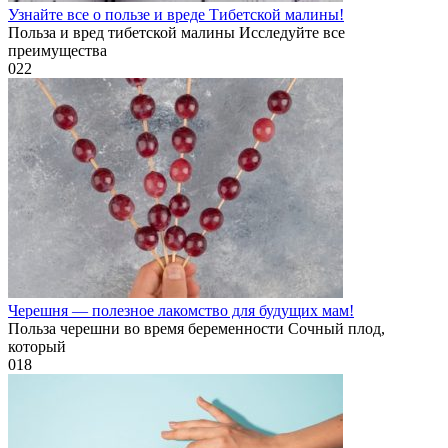
Узнайте все о пользе и вреде Тибетской малины!
Польза и вред тибетской малины Исследуйте все
преимущества
0
22
Черешня — полезное лакомство для будущих мам!
Польза черешни во время беременности Сочный плод,
который
0
18