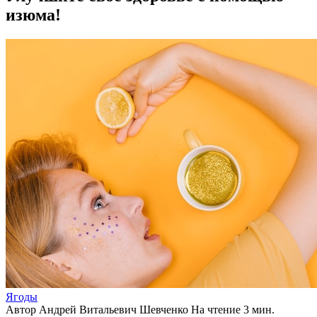
изюма!
Ягоды
Автор
Андрей Витальевич Шевченко
На чтение
3 мин.