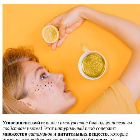
Усовершенствуйте
ваше
самочувствие
благодаря
полезным
свойствам
изюма! Этот
натуральный плод
содержит
множество
витаминов
и
питательных веществ
, которые
помогут вам
поддерживать здоровье
и
бодрость
на