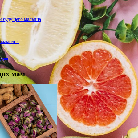
 и будущего малыша
 мамочек
ия❤️
щих мам