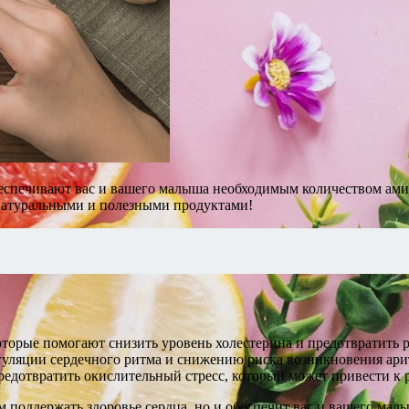
беспечивают вас и вашего малыша необходимым количеством ами
 натуральными и полезными продуктами!
орые помогают снизить уровень холестерина и предотвратить р
егуляции сердечного ритма и снижению риска возникновения ар
едотвратить окислительный стресс, который может привести к 
м поддержать здоровье сердца, но и обеспечит вас и вашего м