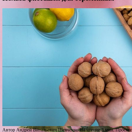
Автор
Андрей Витальевич Шевченко
На чтение
3 мин.
Просмо