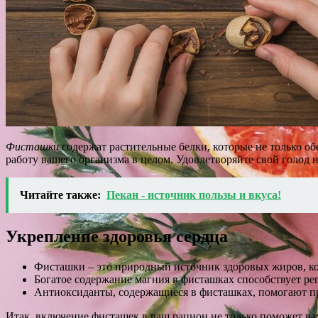
Фисташки
содержат растительные белки, которые не только о
работу вашего организма в целом. Удовлетворяйте свой голод
Читайте также:
Пекан - источник пользы и вкуса!
Укрепление здоровья сердца
Фисташки – это природный источник здоровых жиров, кот
Богатое содержание магния в фисташках способствует р
Антиоксиданты, содержащиеся в фисташках, помогают пр
Итак, включение фисташек в ваш рацион не только поможет ва