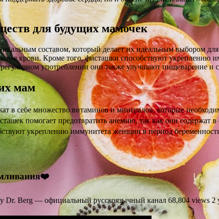
ществ для будущих мамочек
никальным составом, который делает их идеальным выбором для
оровье крови. Кроме того, фисташки способствуют укреплению 
 регулярном употреблении они также улучшают пищеварение и 
их мам
ат в себе множество витаминов и минералов, которые необходим
ташек помогает предотвратить анемию, так как они содержат в 
ствуют укреплению иммунитета женщин в период беременности,
рмливания❤️
Dr. Berg — официальный русскоязычный канал 68,804 views 2 yea