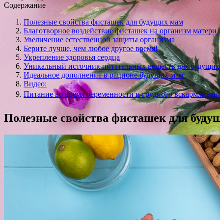
Содержание
Полезные свойства фисташек для будущих мам
Благотворное воздействие фисташек на организм матери
Увеличение естественной защиты организма
Берите лучше, чем любое другое время!
Укрепление здоровья сердца
Уникальный источник питательных веществ для будущих
Идеальное дополнение в рационе будущих мам
Видео:
Питание во время беременности и грудного вскармливан
Полезные свойства фисташек для буду