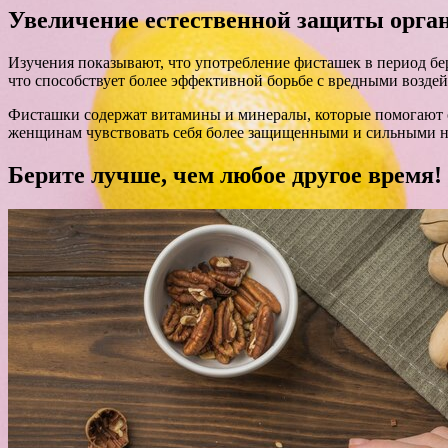
Увеличение естественной защиты орга
Изучения показывают, что употребление фисташек в период б
что способствует более эффективной борьбе с вредными возде
Фисташки содержат витамины и минералы, которые помогают о
женщинам чувствовать себя более защищенными и сильными на
Берите лучше, чем любое другое время!