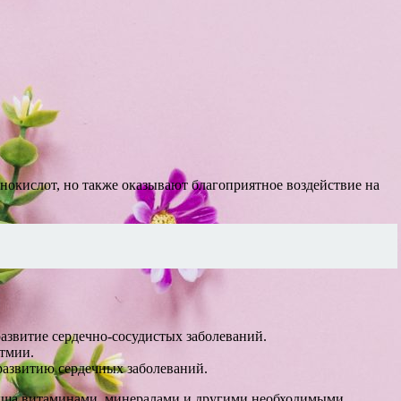
нокислот, но также оказывают благоприятное воздействие на
азвитие сердечно-сосудистых заболеваний.
итмии.
развитию сердечных заболеваний.
алыша витаминами, минералами и другими необходимыми