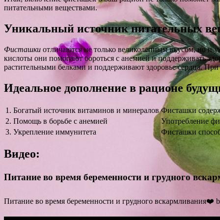
питательными веществами.
Уникальный источник питательных ве
Фисташки
отличаются не только великолепным вкусом, но и у
кислоты они помогают бороться с анемией и поддерживать зд
растительными белками и поддерживают здоровье сердца. При
Идеальное дополнение в рационе будущ
1. Богатый источник витаминов и минералов
Фисташки содерж
2. Помощь в борьбе с анемией
Употребление фис
3. Укрепление иммунитета
Фисташки способ
Видео:
Питание во время беременности и грудного вска
Питание во время беременности и грудного вскармливания❤️ by 