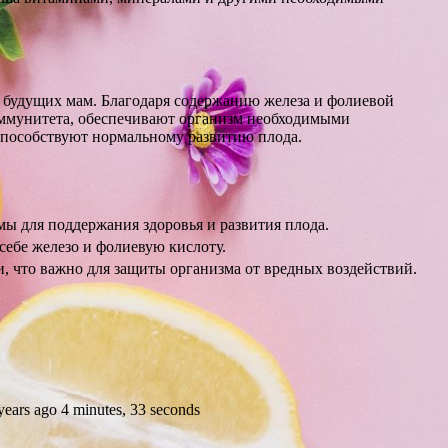
 будущих мам. Благодаря содержанию железа и фолиевой
иммунитета, обеспечивают организм необходимыми
способствуют нормальному развитию плода.
ы для поддержания здоровья и развития плода.
себе железо и фолиевую кислоту.
 что важно для защиты организма от вредных воздействий.
rs ago 4 minutes, 33 seconds