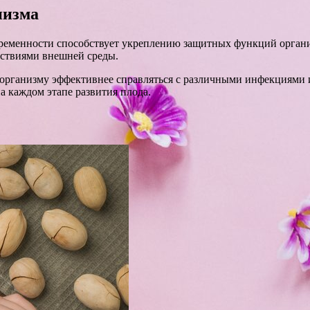
низма
еременности способствует укреплению защитных функций орган
йствиями внешней среды.
рганизму эффективнее справляться с различными инфекциями и
 каждом этапе развития плода.