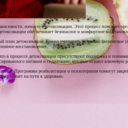
ависимости, начните с детоксикации. Этот процесс помогает орг
детоксикации обеспечивает безопасное и комфортное восстановл
й план детоксикации. Важно учитывать не только физическое с
спешное восстановление.
что в процессе детоксикации присутствуют поддержка и пониман
сированного питания и гидратации, которые играют ключевую р
 собой. Программы реабилитации и психотерапия помогут закре
ддерживает на пути к здоровью.