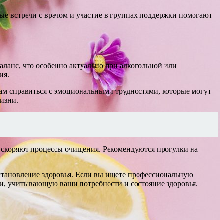
ые встречи с врачом и участие в группах поддержки помогают
ланс, что особенно актуально при алкогольной или
ия.
ам справиться с эмоциональными трудностями, которые могут
изни.
ускоряют процессы очищения. Рекомендуются прогулки на
становление здоровья. Если вы ищете профессиональную
и, учитывающую ваши потребности и состояние здоровья.