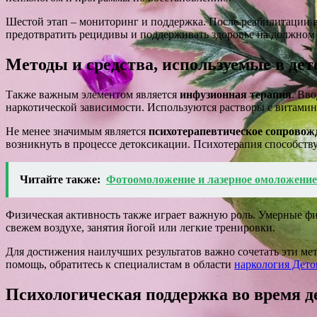
Шестой этап – мониторинг и поддержка. После реабилитации в
предотвратить рецидивы и поддерживать здоровье на должном 
Методы и средства, используемые в де
Также важным элементом является
инфузионная терапия
. Вв
наркотической зависимости. Используются растворы с витамин
Не менее значимым является
психотерапевтическое сопровож
возникнуть в процессе детоксикации. Психотерапия способст
Читайте также:
Фотоомоложение и лазерное омоложени
Физическая активность также играет важную роль. Умерные ф
свежем воздухе, занятия йогой или легкие тренировки.
Для достижения наилучших результатов важно сочетать эти ме
помощь, обратитесь к специалистам в области
наркология Дето
Психологическая поддержка во время 