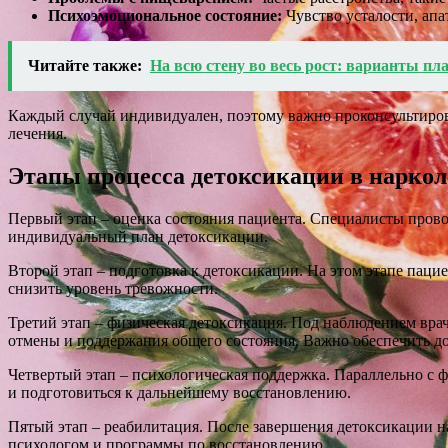
Психоэмоциональное состояние:
Чувство усталости, апа
Читайте также:
На всю стену во весь рост: варианты п
Каждый случай индивидуален, поэтому важно проконсультиров
лечения.
Этапы процесса детоксикации в нарко
Первый этап – оценка состояния пациента. Специалисты провод
индивидуальный план детоксикации.
Второй этап – подготовка к детоксикации. На этом этапе пац
снизить уровень тревожности.
Третий этап – физическая детоксикация. Под наблюдением вра
отмены и поддержания общего состояния. Важно обеспечить до
Четвертый этап – психологическая поддержка. Параллельно с 
и подготовиться к дальнейшему восстановлению.
Пятый этап – реабилитация. После завершения детоксикации н
психологом и программы по восстановлению.