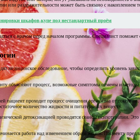
тии или раздражительности может быть связано с накоплением т
ланировки шкафов-купе под нестандартный проём
аться с врачом перед началом программы. Специалист поможет 
логии
ят медицинское обследование, чтобы определить уровень зависи
иенту объясняют процесс, возможные симптомы отмены и методы
чей пациент проходит процесс очищения организма от токсинов
статочное количество жидкости и питательных веществ.
физической детоксикацией проводятся сеансы психотерапии. Эт
ачинается работа над изменением образа жизни. Пациенту пред