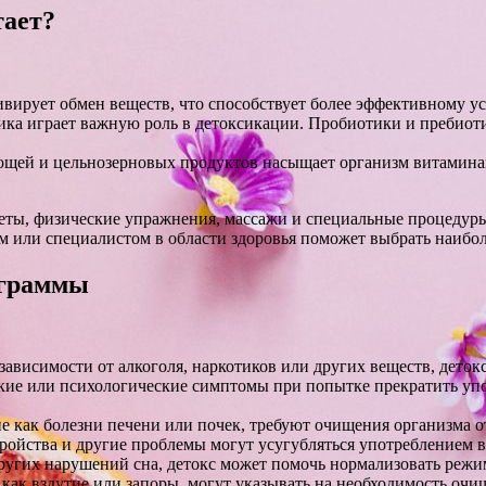
тает?
вирует обмен веществ, что способствует более эффективному у
ка играет важную роль в детоксикации. Пробиотики и пребиоти
ощей и цельнозерновых продуктов насыщает организм витамин
еты, физические упражнения, массажи и специальные процедуры
м или специалистом в области здоровья поможет выбрать наибо
ограммы
ависимости от алкоголя, наркотиков или других веществ, детокс
ие или психологические симптомы при попытке прекратить упо
е как болезни печени или почек, требуют очищения организма о
ройства и другие проблемы могут усугубляться употреблением ве
ругих нарушений сна, детокс может помочь нормализовать режим
 как вздутие или запоры, могут указывать на необходимость очи