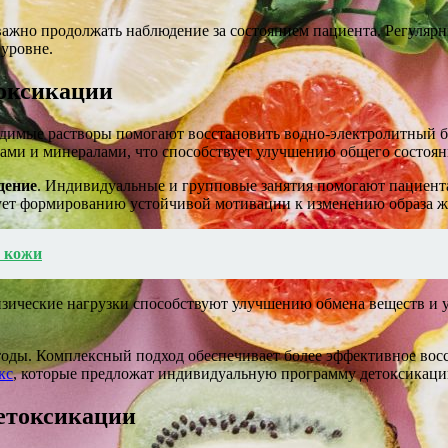
ажно продолжать наблюдение за состоянием пациента. Регулярн
уровне.
токсикации
одимые растворы помогают восстановить водно-электролитный ба
ами и минералами, что способствует улучшению общего состоян
дение
. Индивидуальные и групповые занятия помогают пациент
вует формированию устойчивой мотивации к изменению образа ж
е кожи
изические нагрузки способствуют улучшению обмена веществ и 
тоды. Комплексный подход обеспечивает более эффективное вос
кс
, которые предложат индивидуальную программу детоксикаци
детоксикации