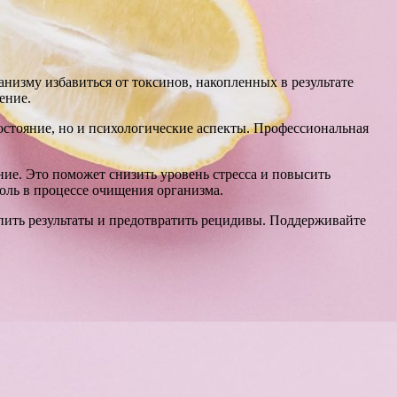
анизму избавиться от токсинов, накопленных в результате
ение.
остояние, но и психологические аспекты. Профессиональная
ие. Это поможет снизить уровень стресса и повысить
оль в процессе очищения организма.
пить результаты и предотвратить рецидивы. Поддерживайте