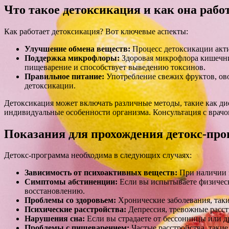
Что такое детоксикация и как она рабо
Как работает детоксикация? Вот ключевые аспекты:
Улучшение обмена веществ:
Процесс детоксикации акти
Поддержка микрофлоры:
Здоровая микрофлора кишечни
пищеварение и способствует выведению токсинов.
Правильное питание:
Употребление свежих фруктов, ов
детоксикации.
Детоксикация может включать различные методы, такие как ди
индивидуальные особенности организма. Консультация с врачо
Показания для прохождения детокс-пр
Детокс-программа необходима в следующих случаях:
Зависимость от психоактивных веществ:
При наличии з
Симптомы абстиненции:
Если вы испытываете физическ
восстановлению.
Проблемы со здоровьем:
Хронические заболевания, таки
Психические расстройства:
Депрессия, тревожные расст
Нарушения сна:
Если вы страдаете от бессонницы или д
Проблемы с пищеварением:
Частые расстройства, такие