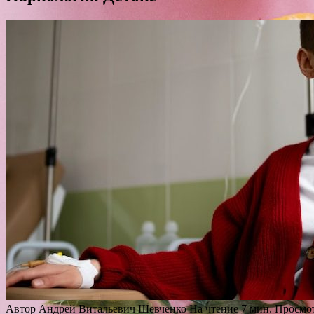
Автор
Андрей Витальевич Шевченко
На чтение
7 мин.
Просмо