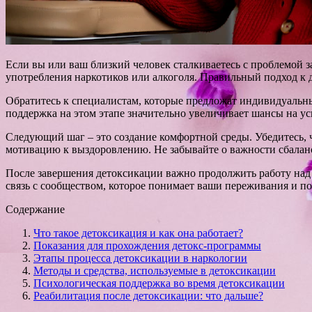
Если вы или ваш близкий человек сталкиваетесь с проблемой з
употребления наркотиков или алкоголя. Правильный подход к 
Обратитесь к специалистам, которые предложат индивидуальны
поддержка на этом этапе значительно увеличивает шансы на у
Следующий шаг – это создание комфортной среды. Убедитесь, 
мотивацию к выздоровлению. Не забывайте о важности сбалан
После завершения детоксикации важно продолжить работу над
связь с сообществом, которое понимает ваши переживания и по
Содержание
Что такое детоксикация и как она работает?
Показания для прохождения детокс-программы
Этапы процесса детоксикации в наркологии
Методы и средства, используемые в детоксикации
Психологическая поддержка во время детоксикации
Реабилитация после детоксикации: что дальше?