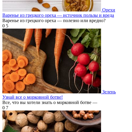
Орехи
Варенье из грецкого ореха — источник пользы и вреда
Варенье из грецкого ореха — полезно или вредно?
0
5
Зелень
Узнай все о морковной ботве!
Все, что вы хотели знать о морковной ботве —
0
7