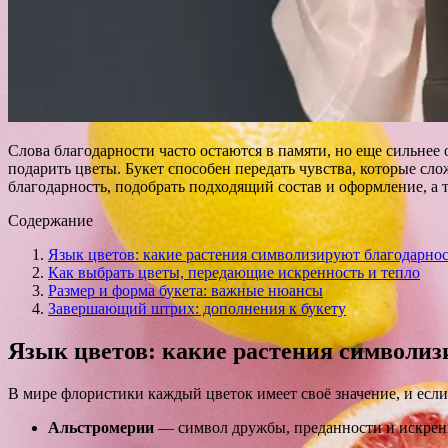
Слова благодарности часто остаются в памяти, но еще сильнее
подарить цветы. Букет способен передать чувства, которые сло
благодарность, подобрать подходящий состав и оформление, а 
Содержание
Язык цветов: какие растения символизируют благодарнос
Как выбрать цветы, передающие искренность и тепло
Размер и форма букета: важные нюансы
Завершающий штрих: дополнения к букету
Язык цветов: какие растения символиз
В мире флористики каждый цветок имеет своё значение, и если
Альстромерии
— символ дружбы, преданности и искренн