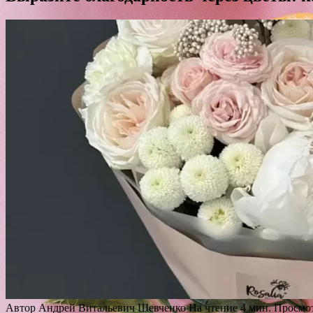
Автор
Андрей Витальевич Шевченко
На чтение
4 мин.
Просмо