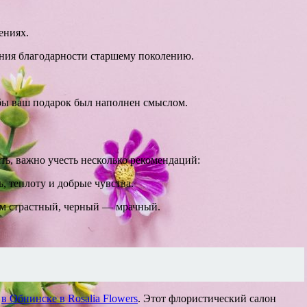
ениях.
жения благодарности старшему поколению.
обы ваш подарок был наполнен смыслом.
сть, важно учесть несколько рекомендаций:
 теплоту и добрые чувства.
ом страстный, черный — мрачный.
й
в Обнинске в Rosalia Flowers
. Этот флористический салон