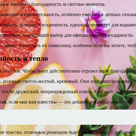
ные эмоции и благодарность за светлые моменты.
важение и признательность, особенно уместны в личных отнош
честность, доверие и искренность, идеально подойдут для выра
ерениями, подходящий выбор для официальной благодарности.
 — важно учитывать их символику, особенно если вы хотите, чт
ность и тепло
ь без слов. Чтобы букет действительно отразил вашу благодарно
 розовый, светло-желтый, кремовый. Они передают искренность,
ли это не дружеский, непринужденный повод. Красный — слишк
еля
, если они вам известны — это добавит индивидуальности.
и чувства, отличным решением будет заказать букет с доставко