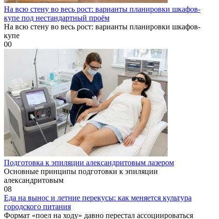
На всю стену во весь рост: варианты планировки шкафов-
купе под нестандартный проём
На всю стену во весь рост: варианты планировки шкафов-
купе
0
0
Подготовка к эпиляции александритовым лазером
Основные принципы подготовки к эпиляции
александритовым
0
8
Еда на вынос и летние перекусы: как меняется культура
городского питания
Формат «поел на ходу» давно перестал ассоциироваться