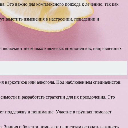
а. Это важно для комплексного подхода к лечению, так как
т заметить изменения в настроении, поведении и
и включают несколько ключевых компонентов, направленных
ния наркотиков или алкоголя. Под наблюдением специалистов,
имости и разработать стратегии для их преодоления. Это
ет поддержку и понимание. Участие в группах помогает
. Знания о болезни помогают пациентам осознать важность