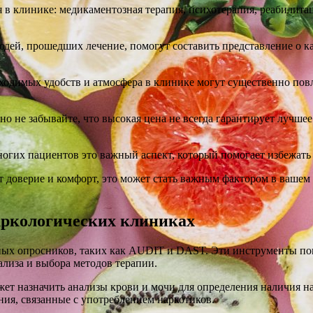
 в клинике: медикаментозная терапия, психотерапия, реабилит
дей, прошедших лечение, помогут составить представление о к
ходимых удобств и атмосфера в клинике могут существенно повл
 но не забывайте, что высокая цена не всегда гарантирует лучш
огих пациентов это важный аспект, который помогает избежать 
 доверие и комфорт, это может стать важным фактором в вашем
аркологических клиниках
ных опросников, таких как AUDIT и DAST. Эти инструменты по
ализа и выбора методов терапии.
ет назначить анализы крови и мочи для определения наличия на
ия, связанные с употреблением наркотиков.