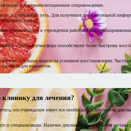
билитацию и постреабилитационное сопровождение.
бытие, а длительный путь. Для получения дополнительной инфо
е небольшие успехи.
ми. Убедитесь, что в учреждении работают квалифицированные
алаты и уютная атмосфера способствуют более быстрому восста
 лечение, тем выше шансы на успешное восстановление. Частны
е удобным для пациентов.
 клинику для лечения?
тесь, что учреждение имеет все необходимые документы для ок
ыте и специализации. Наличие дипломов, сертификатов и стажа 