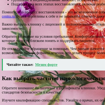
Поддержку на всех этапах восстановления, включая реа
Помните, что процесс восстановления – это не мгновенное со
centra.ru/
,будьте терпеливы к себе и не забывайте отмечать даж
Важно выбрать клинику с лицензией и положительными отзыва
зависимостей.
Обратите внимание на условия пребывания. Комфортабельные п
которые помогут близким понять и поддержать пациента.
Не откладывайте обращение за помощью. Чем раньше начнется
возможность выбора формата лечения, что делает процесс боле
Читайте также:
Мезим форте
Как выбрать частную наркологическую
Обратите внимание на лицензии и сертификаты клиники. Убеди
стандартов безопасности и качества.
Изучите квалификацию специалистов. Узнайте о врачах, их оп