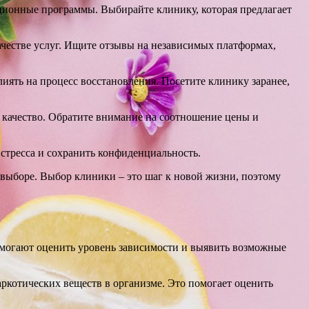
ационные программы. Выбирайте клинику, которая предлагает
ачестве услуг. Ищите отзывы на независимых платформах,
иять на процесс восстановления. Посетите клинику заранее,
ее качество. Обратите внимание на соотношение цены и
стресса и сохранить конфиденциальность.
 выборе. Выбор клиники – это шаг к новой жизни, поэтому
могают оценить уровень зависимости и выявить возможные
ркотических веществ в организме. Это помогает оценить