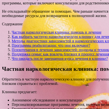
программы, которые включают консультации для родственников,
Не откладывайте обращение за помощью. Чем раньше начнется 
необходимые ресурсы для возвращения к полноценной жизни.
Содержание
Частная наркологическая клиника: помощь и лечение
Как выбрать частную наркологическую клинику для лече
Методы диагностики зависимостей в наркологических к
Программы реабилитации: что они включают?
Психотерапия в лечении зависимостей: подходы и техни
Поддержка семьи: как вовлечь близких в процесс лечения
Что ожидать после завершения курса лечения в клинике?
Частная наркологическая клиника: по
Обратитесь в частную наркологическую клинику для получени
близким справиться с проблемой.
Клиника предлагает:
Анонимное обследование и консультации.
Персонализированные программы лечения, включая мед
Групповые и индивидуальные занятия с психологами.