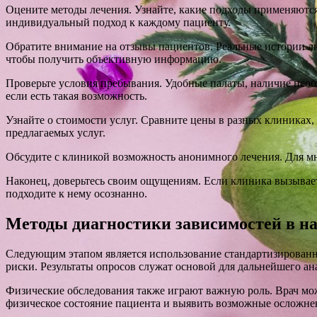
Оцените методы лечения. Узнайте, какие подходы применяются
индивидуальный подход к каждому пациенту.
Обратите внимание на отзывы пациентов. Реальные истории лю
чтобы получить объективную информацию.
Проверьте условия пребывания. Удобные палаты, наличие необ
если есть такая возможность.
Узнайте о стоимости услуг. Сравните цены в разных клиниках,
предлагаемых услуг.
Обсудите с клиникой возможность анонимного лечения. Для мн
Наконец, доверьтесь своим ощущениям. Если клиника вызывает
подходите к нему осознанно.
Методы диагностики зависимостей в н
Следующим этапом является использование стандартизирован
риски. Результаты опросов служат основой для дальнейшего ан
Физические обследования также играют важную роль. Врач мож
физическое состояние пациента и выявить возможные осложнен