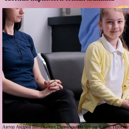
Автор
Андрей Витальевич Шевченко
На чтение
8 мин.
Просмо