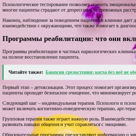
Психологическое тестирование позволяет оценить эмоциональн
многие пациенты страдают от депрессии или тревожных расстр
Наконец, наблюдение за поведением пациента в клинике дает 
взаимодействии с окружающими, что также помогает в диагнос
Программы реабилитации: что они вк
Программы реабилитации в частных наркологических клиника
на полное восстановление пациента.
Читайте также:
Биопсия средостения: когда без неё не о
Первый этап – детоксикация. Этот процесс помогает организму
пациенты проходят безопасное очищение, что минимизирует р
Следующий шаг – индивидуальная терапия. Психологи и психот
может включать когнитивно-поведенческую терапию, арт-тера
Групповая терапия также играет важную роль. Взаимодействие
развивать навыки общения и учит справляться с эмоциями.
Образовательные программы предоставляют информацию о зави