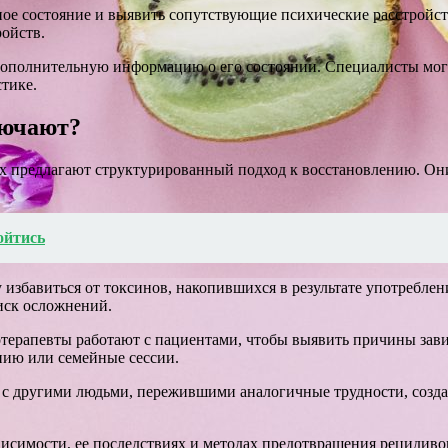
ое состояние и выявить сопутствующие психические расстройств
ойств.
дополнительную информацию о его состоянии. Специалисты могу
тике.
лючают?
х предлагают структурированный подход к восстановлению. Он
бойтись
 избавиться от токсинов, накопившихся в результате употребле
иск осложнений.
ерапевты работают с пациентами, чтобы выявить причины завис
пию или семейные сессии.
 с другими людьми, пережившими аналогичные трудности, созда
симости, ее последствиях и методах предотвращения рецидивов