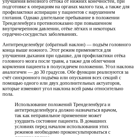
улучшения венозного оттока от нижних конечностей, при
подготовке к операциям на органах малого таза, а также для
профилактики аспирации у пациентов с нарушением
глотания. Однако длительное пребывание в положении
Тренделенбурга противопоказано при повышенном
внутричерепном давлении, отёке лёгких и некоторых
сердечно-сосудистых заболеваниях.
Антитренделенбург (обратный наклон) — подъём головного
конца выше ножного. Этот режим применяется для
улучшения дыхания при одышке, для профилактики отёка
головного мозга после травм, а также для облегчения
кормления пациента в полусидячем положении. Угол наклона
аналогичен — до 30 градусов. Обе функции реализуются за
счёт синхронного подъёма или опускания всех секций с
помощью одного или двух дополнительных актуаторов,
которые изменяют угол наклона всей рамы относительно
пола.
Использование положений Тренделенбурга и
антитренделенбурга должно назначаться врачом,
так как неправильное применение может
ухудшить состояние пациента. В домашних
условиях перед началом использования этих
режимов необходимо проконсультироваться с