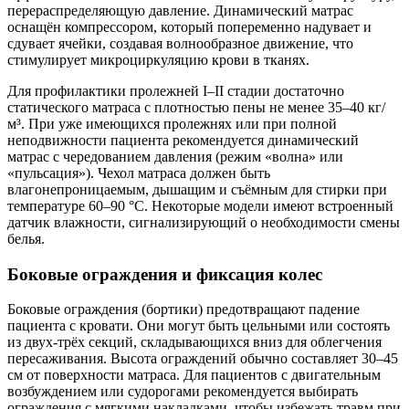
перераспределяющую давление. Динамический матрас
оснащён компрессором, который попеременно надувает и
сдувает ячейки, создавая волнообразное движение, что
стимулирует микроциркуляцию крови в тканях.
Для профилактики пролежней I–II стадии достаточно
статического матраса с плотностью пены не менее 35–40 кг/
м³. При уже имеющихся пролежнях или при полной
неподвижности пациента рекомендуется динамический
матрас с чередованием давления (режим «волна» или
«пульсация»). Чехол матраса должен быть
влагонепроницаемым, дышащим и съёмным для стирки при
температуре 60–90 °C. Некоторые модели имеют встроенный
датчик влажности, сигнализирующий о необходимости смены
белья.
Боковые ограждения и фиксация колес
Боковые ограждения (бортики) предотвращают падение
пациента с кровати. Они могут быть цельными или состоять
из двух-трёх секций, складывающихся вниз для облегчения
пересаживания. Высота ограждений обычно составляет 30–45
см от поверхности матраса. Для пациентов с двигательным
возбуждением или судорогами рекомендуется выбирать
ограждения с мягкими накладками, чтобы избежать травм при