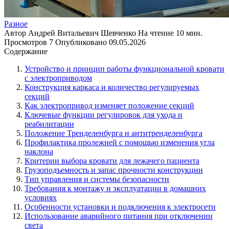
Разное
Автор
Андрей Витальевич Шевченко
На чтение
10 мин.
Просмотров
7
Опубликовано
09.05.2026
Содержание
Устройство и принцип работы функциональной кровати
с электроприводом
Конструкция каркаса и количество регулируемых
секций
Как электропривод изменяет положение секций
Ключевые функции регулировок для ухода и
реабилитации
Положение Тренделенбурга и антитренделенбурга
Профилактика пролежней с помощью изменения угла
наклона
Критерии выбора кровати для лежачего пациента
Грузоподъемность и запас прочности конструкции
Тип управления и системы безопасности
Требования к монтажу и эксплуатации в домашних
условиях
Особенности установки и подключения к электросети
Использование аварийного питания при отключении
света