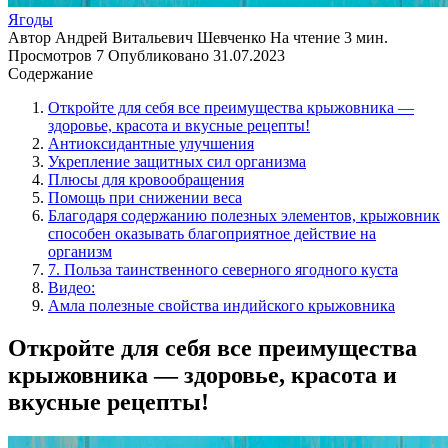
Ягоды
Автор
Андрей Витальевич Шевченко
На чтение
3 мин.
Просмотров
7
Опубликовано
31.07.2023
Содержание
Откройте для себя все преимущества крыжовника —
здоровье, красота и вкусные рецепты!
Антиоксидантные улучшения
Укрепление защитных сил организма
Плюсы для кровообращения
Помощь при снижении веса
Благодаря содержанию полезных элементов, крыжовник
способен оказывать благоприятное действие на
организм
7. Польза таинственного северного ягодного куста
Видео:
Амла полезные свойства индийского крыжовника
Откройте для себя все преимущества
крыжовника — здоровье, красота и
вкусные рецепты!