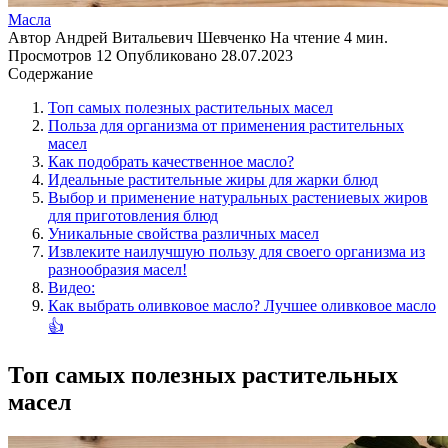
Масла
Автор
Андрей Витальевич Шевченко
На чтение
4 мин.
Просмотров
12
Опубликовано
28.07.2023
Содержание
Топ самых полезных растительных масел
Польза для организма от применения растительных
масел
Как подобрать качественное масло?
Идеальные растительные жиры для жарки блюд
Выбор и применение натуральных растениевых жиров
для приготовления блюд
Уникальные свойства различных масел
Извлеките наилучшую пользу для своего организма из
разнообразия масел!
Видео:
Как выбрать оливковое масло? Лучшее оливковое масло
👍
Топ самых полезных растительных
масел