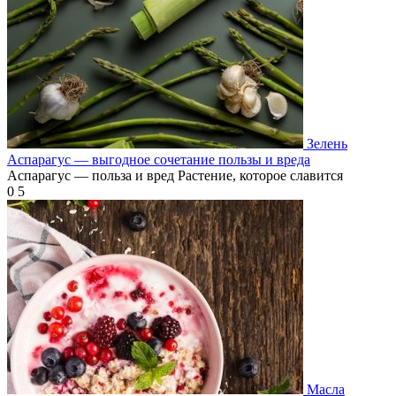
Зелень
Аспарагус — выгодное сочетание пользы и вреда
Аспарагус — польза и вред Растение, которое славится
0
5
Масла