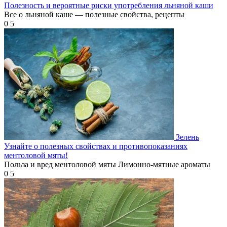
Полезность и вероятные риски употребления льняной каши
Все о льняной каше — полезные свойства, рецепты
0
5
Зелень
Узнайте о полезных свойствах и противопоказаниях
ментоловой мяты!
Польза и вред ментоловой мяты Лимонно-мятные ароматы
0
5