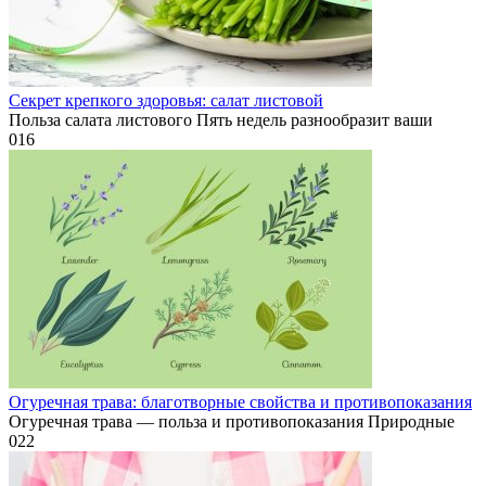
Секрет крепкого здоровья: салат листовой
Польза салата листового Пять недель разнообразит ваши
0
16
Огуречная трава: благотворные свойства и противопоказания
Огуречная трава — польза и противопоказания Природные
0
22