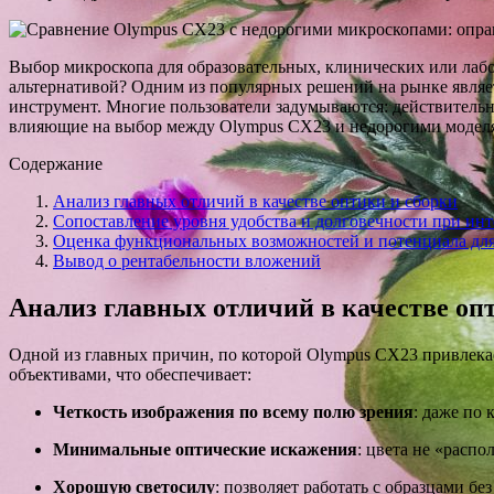
Выбор микроскопа для образовательных, клинических или лабо
альтернативой? Одним из популярных решений на рынке явля
инструмент. Многие пользователи задумываются: действительн
влияющие на выбор между Olympus CX23 и недорогими моделя
Содержание
Анализ главных отличий в качестве оптики и сборки
Сопоставление уровня удобства и долговечности при ин
Оценка функциональных возможностей и потенциала дл
Вывод о рентабельности вложений
Анализ главных отличий в качестве оп
Одной из главных причин, по которой Olympus CX23 привлека
объективами, что обеспечивает:
Четкость изображения по всему полю зрения
: даже по 
Минимальные оптические искажения
: цвета не «распо
Хорошую светосилу
: позволяет работать с образцами б