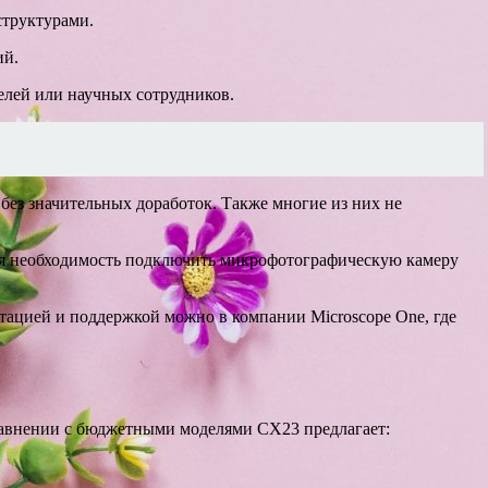
структурами.
ий.
телей или научных сотрудников.
ез значительных доработок. Также многие из них не
тся необходимость подключить микрофотографическую камеру
ьтацией и поддержкой можно в компании Microscope One, где
сравнении с бюджетными моделями CX23 предлагает: