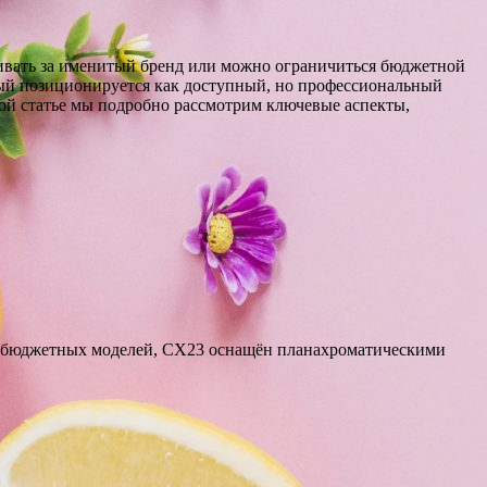
чивать за именитый бренд или можно ограничиться бюджетной
ый позиционируется как доступный, но профессиональный
той статье мы подробно рассмотрим ключевые аспекты,
ва бюджетных моделей, CX23 оснащён планахроматическими