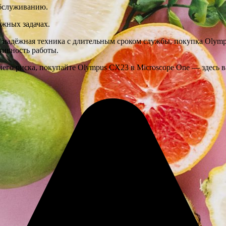
обслуживанию.
ожных задачах.
тся надёжная техника с длительным сроком службы, покупка Ol
тивность работы.
шнего риска, покупайте Olympus CX23 в Microscope One — здесь