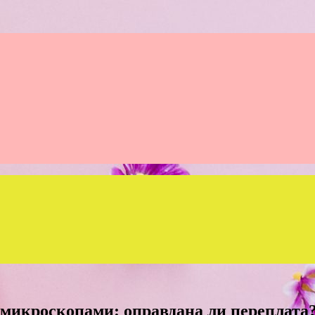
микроскопами: оправдана ли переплата