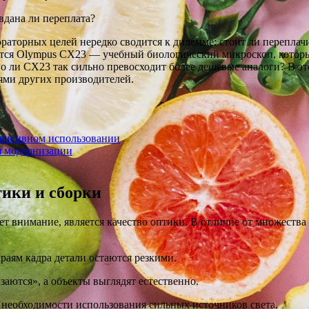
раторных целей нередко сводится к дилемме: стоит ли перепла
ется Olympus CX23 — учебный биологический микроскоп, котор
о ли CX23 так сильно превосходит более дешевые аналоги? В э
ми других производителей.
тенсивном использовании
я модернизации
тики и сборки
ет внимание, является качество оптики. В отличие от множест
краям кадра детали остаются резкими.
лзаются», а объекты выглядят естественно.
ез необходимости использования сильных источников света.