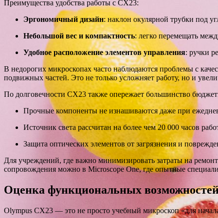
Преимущества удобства работы с CX23:
Эргономичный дизайн
: наклон окулярной трубки под у
Небольшой вес и компактность
: легко перемещать меж
Удобное расположение элементов управления
: ручки р
В недорогих микроскопах часто наблюдаются проблемы с каче
подвижных частей. Это не только усложняет работу, но и увел
По долговечности CX23 также опережает большинство бюджет
Прочные компоненты не изнашиваются даже при ежеднев
Источник света рассчитан на более чем 20 000 часов рабо
Защита оптических элементов от загрязнения и поврежде
Для учреждений, где важно минимизировать затраты на ремон
сопровождения можно в Microscope One, где опытные специали
Оценка функциональных возможностей 
Olympus CX23 — это не просто учебный микроскоп «для начал