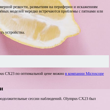
мерной резкости, размытиям на периферии и искажениям
ешёвых моделей нередко встречаются проблемы с пятнами или
ть устройства.
ympus CX23 по оптимальной цене можно
в компании Microscope
ии
 продолжительные сессии наблюдений. Olympus CX23 был