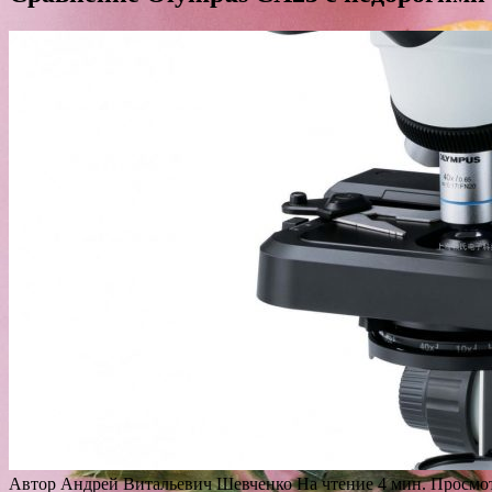
Автор
Андрей Витальевич Шевченко
На чтение
4 мин.
Просмо