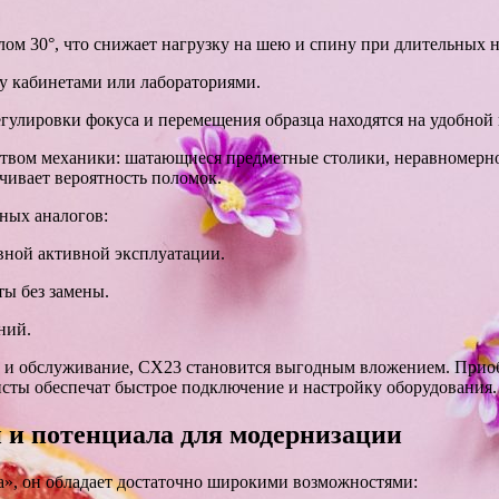
глом 30°, что снижает нагрузку на шею и спину при длительных 
ду кабинетами или лабораториями.
егулировки фокуса и перемещения образца находятся на удобной
ством механики: шатающиеся предметные столики, неравномерн
ичивает вероятность поломок.
ных аналогов:
ной активной эксплуатации.
ты без замены.
ний.
т и обслуживание, CX23 становится выгодным вложением. Прио
сты обеспечат быстрое подключение и настройку оборудования.
и потенциала для модернизации
а», он обладает достаточно широкими возможностями: