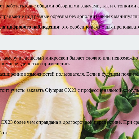
яет работать как с общими обзорными задачами, так и с тонкими 
дстраивание под разные образцы без дополнительных манипуляц
ля цифрового наблюдения
: это особенно важно для преподава
 камеру на дешёвый микроскоп бывает сложно или невозможно б
аничивает диапазон применений.
 расширение возможностей пользователя. Если в будущем появи
.
тоит учесть: заказать Olympus CX23 с профессиональной консул
us CX23 более чем оправдана в долгосрочной перспективе. При 
боты.