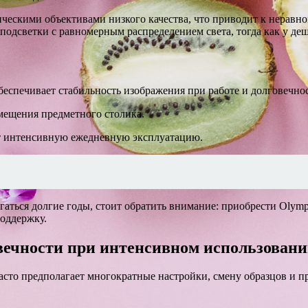
скими объективами низкого качества, что приводит к неравно
-подсветки с равномерным распределением света, тогда как у д
еспечивает стабильность изображения при работе и долговечнос
емещения предметного столика.
ит интенсивную ежедневную эксплуатацию.
лагаться долгие годы, стоит обратить внимание: приобрести Ol
поддержку.
овечности при интенсивном использован
часто предполагает многократные настройки, смену образцов и