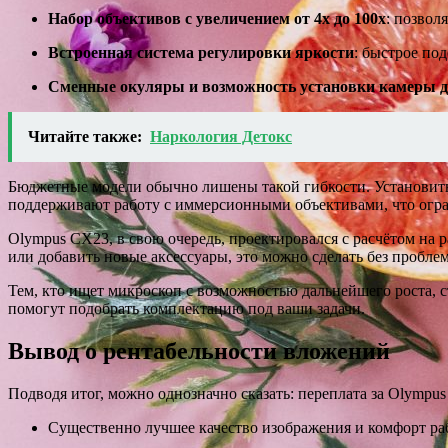
Набор объективов с увеличением от 4x до 100x
: позвол
Встроенная система регулировки яркости
: быстрое по
Сменные окуляры и возможность установки камеры д
Читайте также:
Наркология Детокс
Бюджетные модели обычно лишены такой гибкости. Установить
поддерживают работу с иммерсионными объективами, что огр
Olympus CX23, в свою очередь, проектировался с расчётом на
или добавить новые аксессуары, это можно сделать без проблем
Тем, кто ищет микроскоп с возможностью дальнейшего роста, с
помогут подобрать комплектацию под ваши задачи.
Вывод о рентабельности вложений
Подводя итог, можно однозначно сказать: переплата за Olymp
Существенно лучшее качество изображения и комфорт ра