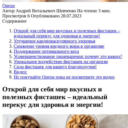
Орехи
Автор
Андрей Витальевич Шевченко
На чтение
3 мин.
Просмотров
6
Опубликовано
28.07.2023
Содержание
Открой для себя мир вкусных и полезных фисташек –
идеальный перекус для здоровья и энергии!
Улучшение кардиоваскулярного здоровья
Снижение уровня вредного жира в организме
Поддержание оптимального веса
Усовершенствование пищеварения: почему это важно?
Уникальное воздействие фисташек на организм
Сила фисташек для вашего благополучия!
Видео:
Не покупайте Орехи пока не посмотрите это видео
Открой для себя мир вкусных и
полезных фисташек – идеальный
перекус для здоровья и энергии!