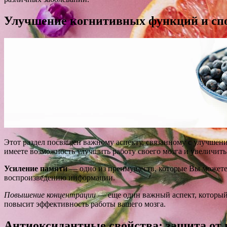
Улучшение когнитивных функций и сп
Этот раздел посвящен важному аспекту, связанному с улучшен
имеете возможность улучшить работу своего мозга и увеличить
Усиление памяти
— одно из преимуществ, которые Вы можете 
воспроизведению информации.
Повышение концентрации
— еще один важный аспект, который
повысит эффективность работы вашего мозга.
Антиоксидантные свойства: защита от 