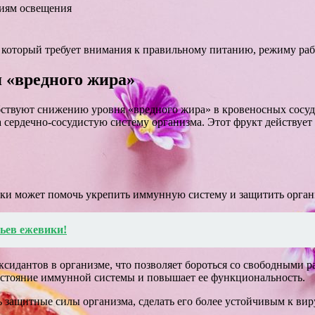
виям освещения
, который требует внимания к правильному питанию, режиму раб
 «вредного жира»
бствуют снижению уровня «вредного жира» в кровеносных сосуд
 сердечно-сосудистую систему организма. Этот фрукт действует 
ики может помочь укрепить иммунную систему и защитить орган
тьев ежевики!
сидантов в организме, что позволяет бороться со свободными р
состояние иммунной системы и повышает ее функциональность.
защитные силы организма, сделать его более устойчивым к вир