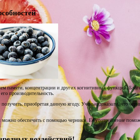
особностей
ием памяти, концентрации и других когнитивных функций. Благ
 его производительность.
получить, приобретая данную ягоду. Ученые доказали, что чер
 можно обеспечить с помощью черники. Ее употребление помож
вредных воздействий!