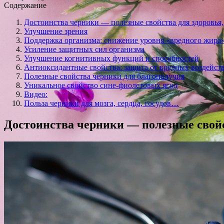
Содержание
Достоинства черники — полезные свойства для здоровья,
Улучшение зрения
Поддержка организма: снижение уровня «вредного жира
Усиление защитных сил организма
Улучшение когнитивных функций и способностей
Антиоксидантные свойства: защита от вредных воздейст
Полезные свойства черники для благополучия
Уникальное свойство сине-фиолетовых ягод
Видео:
Польза черники для мозга, сердца, сосудов…
Достоинства черники — полезные свойст