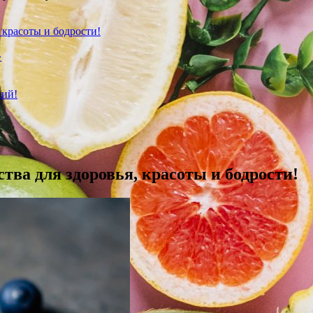
 красоты и бодрости!
»
вий!
ва для здоровья, красоты и бодрости!