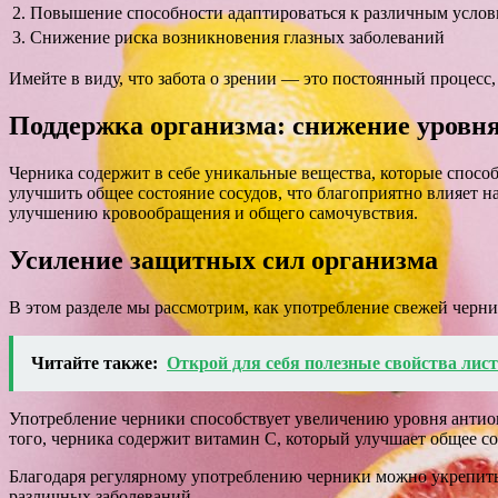
2.
Повышение способности адаптироваться к различным усло
3.
Снижение риска возникновения глазных заболеваний
Имейте в виду, что забота о зрении — это постоянный процесс
Поддержка организма: снижение уровня
Черника содержит в себе уникальные вещества, которые спосо
улучшить общее состояние сосудов, что благоприятно влияет на
улучшению кровообращения и общего самочувствия.
Усиление защитных сил организма
В этом разделе мы рассмотрим, как употребление свежей черн
Читайте также:
Открой для себя полезные свойства лис
Употребление черники способствует увеличению уровня антиок
того, черника содержит витамин С, который улучшает общее 
Благодаря регулярному употреблению черники можно укрепить 
различных заболеваний.