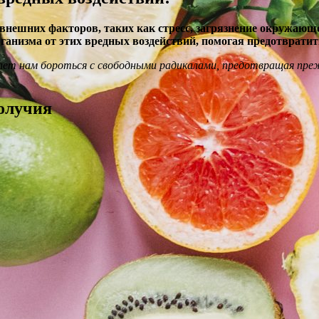
внешних факторов, таких как стресс, загрязнение окружающ
анизма от этих вредных воздействий, помогая предотвратит
ает нам бороться с свободными радикалами, предотвращая пре
олучия