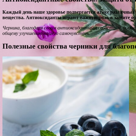
Каждый день наше здоровье подвергается атаке различных 
вещества. Антиоксиданты играют важную роль в защите орг
Черника, благодаря своим антиоксидантным свойствам, помог
общему улучшению нашего самочувствия.
Полезные свойства черники для благоп