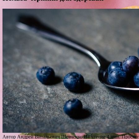
Автор
Андрей Витальевич Шевченко
На чтение
4 мин.
Просмо