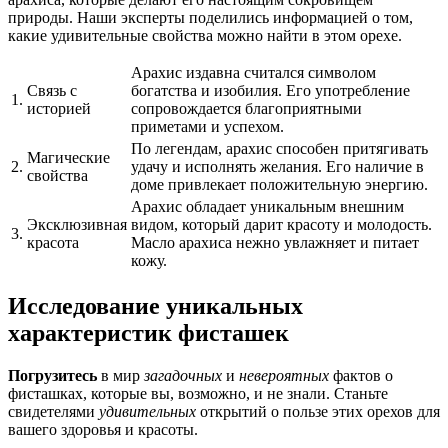
природы. Наши эксперты поделились информацией о том,
какие удивительные свойства можно найти в этом орехе.
Арахис издавна считался символом
Связь с
богатства и изобилия. Его употребление
1.
историей
сопровождается благоприятными
приметами и успехом.
По легендам, арахис способен притягивать
Магические
2.
удачу и исполнять желания. Его наличие в
свойства
доме привлекает положительную энергию.
Арахис обладает уникальным внешним
Эксклюзивная
видом, который дарит красоту и молодость.
3.
красота
Масло арахиса нежно увлажняет и питает
кожу.
Исследование уникальных
характеристик фисташек
Погрузитесь
в мир
загадочных
и
невероятных
фактов о
фисташках, которые вы, возможно, и не знали. Станьте
свидетелями
удивительных
открытий о пользе этих орехов для
вашего здоровья и красоты.