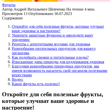
Фрукты
Автор
Андрей Витальевич Шевченко
На чтение
4 мин.
Просмотров
13
Опубликовано
30.07.2023
Содержание
Откройте для себя полезные фрукты, которые улучшат
ваше здоровье и настроение!
Укрепите защитные функции и омолодите вашу
эпидермис
Рецепты с аппетитными ягодами для здоровья
Разнообразие питательных продуктов для вашего
организма
Как подобрать свежие и питательные плоды?
Изысканные дары природы для поддержания здоровья
Благодаря разнообразию природных продуктов, мы
имеем возможность насытить свой организм полезными
веществами
Видео:
Какие фрукты есть полезно?
Откройте для себя полезные фрукты,
которые улучшат ваше здоровье и
настроение!