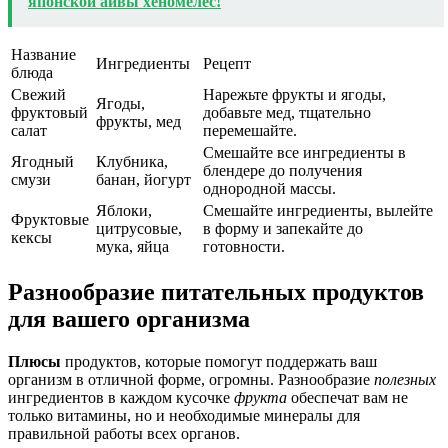
японской айвы хеномелес!
Название
Ингредиенты
Рецепт
блюда
Свежий
Нарежьте фрукты и ягоды,
Ягоды,
фруктовый
добавьте мед, тщательно
фрукты, мед
салат
перемешайте.
Смешайте все ингредиенты в
Ягодный
Клубника,
блендере до получения
смузи
банан, йогурт
однородной массы.
Яблоки,
Смешайте ингредиенты, вылейте
Фруктовые
цитрусовые,
в форму и запекайте до
кексы
мука, яйца
готовности.
Разнообразие питательных продуктов
для вашего организма
Плюсы
продуктов, которые помогут поддержать ваш
организм в отличной форме, огромны. Разнообразие
полезных
ингредиентов в каждом кусочке
фрукта
обеспечат вам не
только витамины, но и необходимые минералы для
правильной работы всех органов.