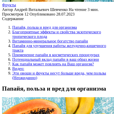
Фрукты
Автор
Андрей Витальевич Шевченко
На чтение
3 мин.
Просмотров
12
Опубликовано
28.07.2023
Содержание
Папайя, польза и вред для организма
Благоприятные эффекты и свойства экзотического
тропического плода
Витаминно-минеральное богатство папайи
Папайя для улучшения работы желудочно-кишечного
тракта
Применение папайи в косметических процедурах
Потенциальный вклад папайи в ваш образ жизни
Как папайя может повлиять на Ваш организм?
Видео:
Эти овощи и фрукты несут больше вреда, чем пользы
(Неожиданно)
Папайя, польза и вред для организма