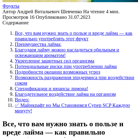
Фрукты
Автор
Андрей Витальевич Шевченко
На чтение
4 мин.
Просмотров
16
Опубликовано
31.07.2023
Содержание
Все, что вам нужно знать о пользе и вреде лайма — как
правильно употреблять этот фрукт
Преимущества лайма:
Благодаря лайму можно насладиться обильным и
освежающим ароматом!
Укрепление защитных сил организма
Потенциальные риски при употреблении лайма
Подробности океании возможных угроз
Возможность раздражения эпидермиса при воздействии
соком
Спецификации и нюансы лимона!
Благодетельное воздействие лайма на организм
Видео:
✅ Майнкрафт но Мы Становимся Супер SCP Каждую
минуту!
Все, что вам нужно знать о пользе и
вреде лайма — как правильно