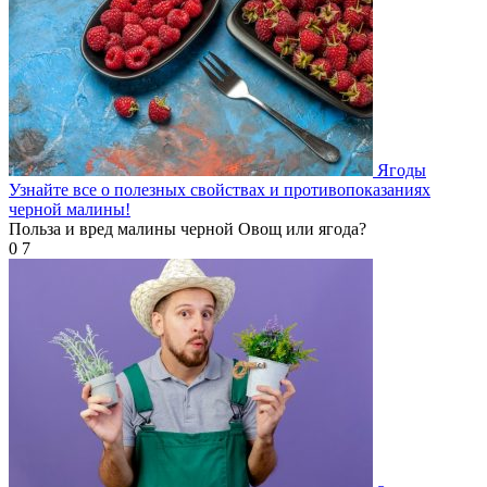
Ягоды
Узнайте все о полезных свойствах и противопоказаниях
черной малины!
Польза и вред малины черной Овощ или ягода?
0
7