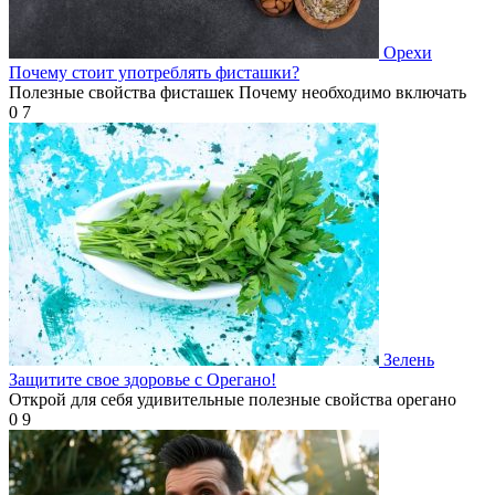
Орехи
Почему стоит употреблять фисташки?
Полезные свойства фисташек Почему необходимо включать
0
7
Зелень
Защитите свое здоровье с Орегано!
Открой для себя удивительные полезные свойства орегано
0
9