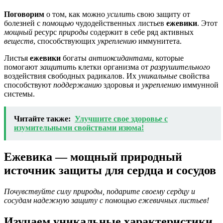
Поговорим
о том, как можно
усилить
свою защиту от
болезней с
помощью
чудодейственных листьев
ежевики
. Этот
мощный
ресурс
природы
содержит в себе ряд активных
веществ
, способствующих
укреплению
иммунитета.
Листья
ежевики
богаты
антиоксидантами
, которые
помогают
защитить
клетки организма от
разрушительного
воздействия свободных радикалов. Их
уникальные
свойства
способствуют
поддержанию
здоровья и
укреплению
иммунной
системы.
Читайте также:
Улучшите свое здоровье с
изумительными свойствами изюма!
Ежевика — мощный природный
источник защиты для сердца и сосудов
Почувствуйте силу природы, подарите своему сердцу и
сосудам надежную защиту с помощью ежевичных листьев!
Изучаем уникальные характеристики