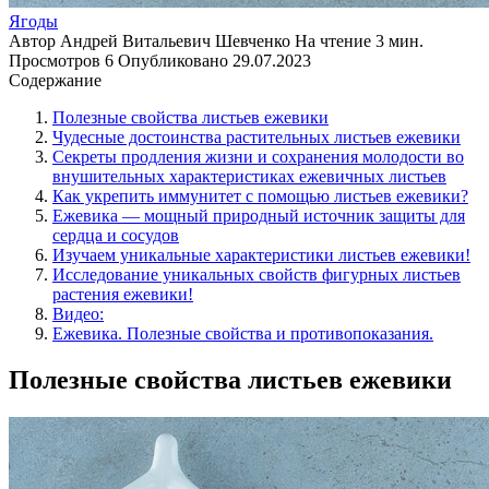
Ягоды
Автор
Андрей Витальевич Шевченко
На чтение
3 мин.
Просмотров
6
Опубликовано
29.07.2023
Содержание
Полезные свойства листьев ежевики
Чудесные достоинства растительных листьев ежевики
Секреты продления жизни и сохранения молодости во
внушительных характеристиках ежевичных листьев
Как укрепить иммунитет с помощью листьев ежевики?
Ежевика — мощный природный источник защиты для
сердца и сосудов
Изучаем уникальные характеристики листьев ежевики!
Исследование уникальных свойств фигурных листьев
растения ежевики!
Видео:
Ежевика. Полезные свойства и противопоказания.
Полезные свойства листьев ежевики