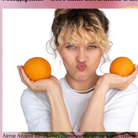
Автор
Андрей Витальевич Шевченко
На чтение
4 мин.
Просмо