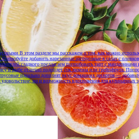
в
совыми В этом разделе мы расскажем о том, как можно исполь
1. Попробуйте добавить нарезанные цитрусовые в салат с олив
 любителей сладкого предлагаем попробовать тарт с мандаринами
 мясу и рыбе отлично подойдет сок лимона или грейпфрута. Попр
итрусовые идеально дополнят вкус домашних десертов — добавьт
удовольствие, но и возможность вдохновения для кулинарных 