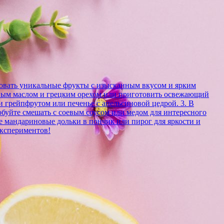
зовать уникальные фрукты с изысканным вкусом и ярким
ковым маслом и грецким орехом или приготовить освежающий
 и грейпфрутом или печенье с апельсиновой цедрой. 3. В
обуйте смешать с соевым соусом или медом для интересного
е мандариновые дольки в пончик или пирог для яркости и
экспериментов!