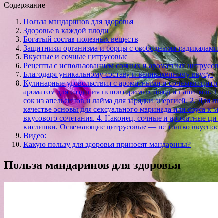
Содержание
Польза мандаринов для здоровья
Здоровье в каждой плоди
Богатый состав полезных веществ
Защитники организма и борцы с свободными радикалами
Вкусные и сочные цитрусовые
Рецепты с использованием сочных и ароматных цитрусо
Благодаря уникальному составу и великолепному вкусу!
Кулинарные удовольствия с ароматными и сочными цитру
ароматом для создания неповторимых блюд и напитков. 
сок из апельсинов и лайма для зарядки энергией. 2. Для
качестве основы для сексуального маринада или соуса к
вкусового сочетания. 4. Наконец, сочные и ароматные ц
кислинки. Освежающие цитрусовые — не только вкусное 
Видео:
Какую пользу для здоровья приносят мандарины?
Польза мандаринов для здоровья