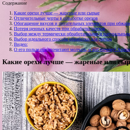
Содержание
Какие орехи лучше — жареные или сырые
Отличительные черты в обработке орехов
Обогащение вкусов и питательных элементов при обжар
Потеря ценных качеств при обработке орехов
Выбор между термически обработанными и натуральным
Выбор идеального способа обработки для орехов
Видео:
О его пользе предпочитают молчать, и вот почему! Арах
Какие орехи лучше — жареные или сы