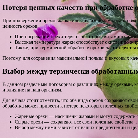
Потеря ценных качеств при обработке 
При подвержении орехов жарке или другим видам обработки про
ценность орехов.
При нагревании орехи теряют некоторые витамины и мин
Высокая температура жарки способствует окислению жир
Также, при термической обработке орехов часто теряется
Поэтому, для сохранения максимальной пользы и вкусовых каче
Выбор между термически обработанны
В данном разделе мы поговорим о различиях между орехами, ко
и влияние на наш организм.
Для начала стоит отметить, что оба вида орехов сохраняют сво
обработка может привести к потере некоторых полезных свойс
Жареные орехи — насыщены жарами и могут содержать 
Сырые орехи — сохраняют все свои полезные свойства, т
Выбор между ними зависит от ваших предпочтений и целе