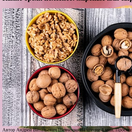
Автор
Андрей Витальевич Шевченко
На чтение
4 мин.
Просмо