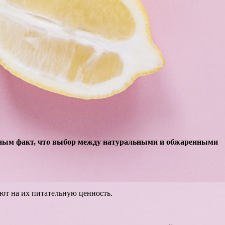
идным факт, что выбор между натуральными и обжаренными
ют на их питательную ценность.