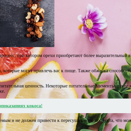
процесс, при котором орехи приобретают более выразительный вк
 которые могут привлечь вас к пище. Также обжарка способству
 питательная ценность. Некоторые питательные элементы, такие 
ке.
опоказаниях кокоса!
емым и не должен привести к пересушиванию продукта, что мож