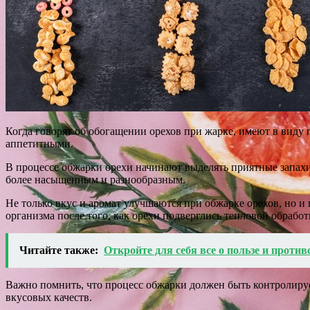
Когда говорят об обогащении орехов при жарке, имеют в виду 
аппетитными.
В процессе обжарки орехи начинают выделять приятные запахи,
более насыщенным и разнообразным.
Не только вкус и аромат улучшаются при обжарке орехов, но и
организма после того, как орехи подверглись тепловой обработ
Читайте также:
Откройте для себя все о пользе и против
Важно помнить, что процесс обжарки должен быть контролиру
вкусовых качеств.