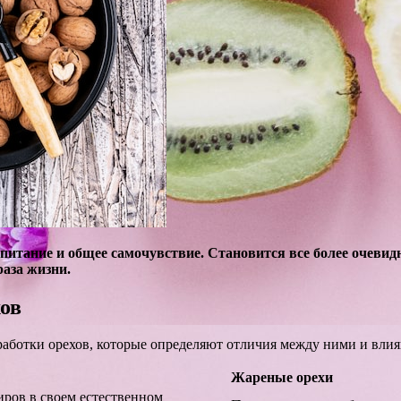
питание и общее самочувствие. Становится все более очев
раза жизни.
ов
аботки орехов, которые определяют отличия между ними и влия
Жареные орехи
иров в своем естественном