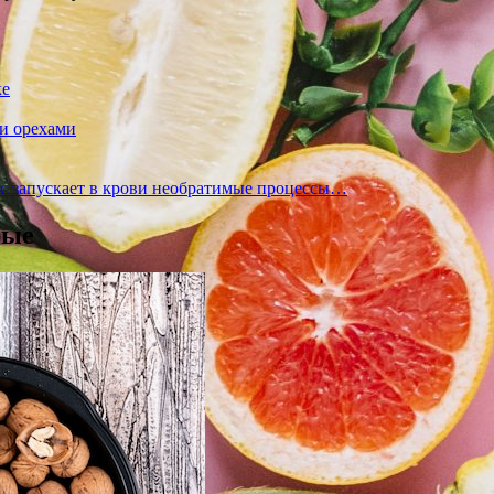
ке
и орехами
ис запускает в крови необратимые процессы…
рые