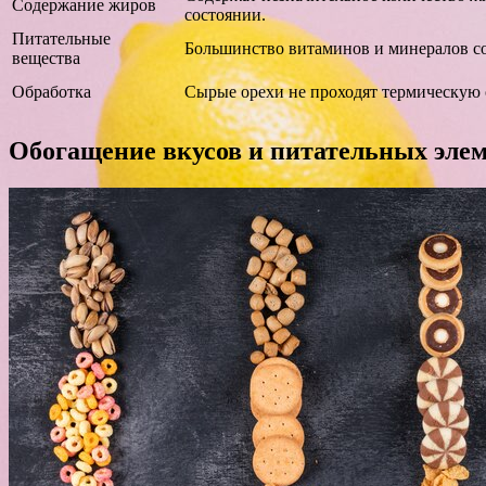
Содержание жиров
состоянии.
Питательные
Большинство витаминов и минералов со
вещества
Обработка
Сырые орехи не проходят термическую 
Обогащение вкусов и питательных элем