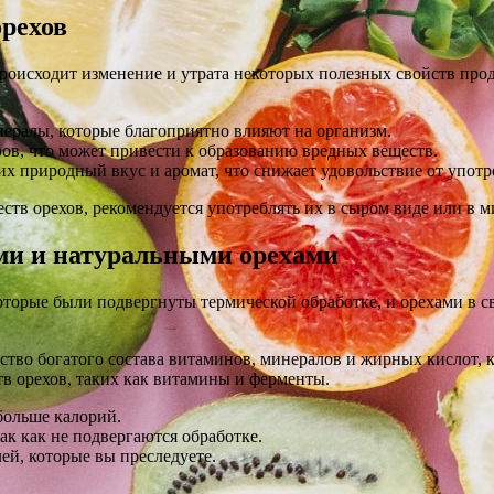
орехов
исходит изменение и утрата некоторых полезных свойств продук
ералы, которые благоприятно влияют на организм.
ов, что может привести к образованию вредных веществ.
 их природный вкус и аромат, что снижает удовольствие от употр
ств орехов, рекомендуется употреблять их в сыром виде или в 
ми и натуральными орехами
торые были подвергнуты термической обработке, и орехами в св
йство богатого состава витаминов, минералов и жирных кислот, 
тв орехов, таких как витамины и ферменты.
больше калорий.
ак как не подвергаются обработке.
й, которые вы преследуете.