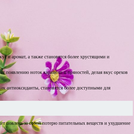
ус и аромат, а также становятся более хрустящими и
ет появлению ноток карамели и пряностей, делая вкус орехов
как антиоксиданты, становятся более доступными для
ет повлечь за собой потерю питательных веществ и ухудшение