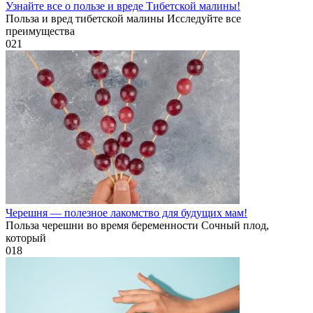
Узнайте все о пользе и вреде Тибетской малины!
Польза и вред тибетской малины Исследуйте все
преимущества
0
21
Черешня — полезное лакомство для будущих мам!
Польза черешни во время беременности Сочный плод,
который
0
18