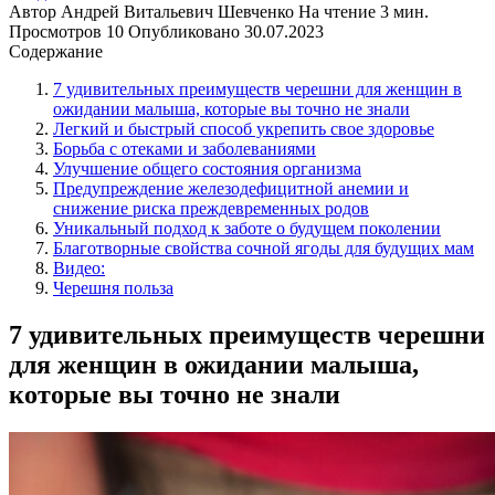
Автор
Андрей Витальевич Шевченко
На чтение
3 мин.
Просмотров
10
Опубликовано
30.07.2023
Содержание
7 удивительных преимуществ черешни для женщин в
ожидании малыша, которые вы точно не знали
Легкий и быстрый способ укрепить свое здоровье
Борьба с отеками и заболеваниями
Улучшение общего состояния организма
Предупреждение железодефицитной анемии и
снижение риска преждевременных родов
Уникальный подход к заботе о будущем поколении
Благотворные свойства сочной ягоды для будущих мам
Видео:
Черешня польза
7 удивительных преимуществ черешни
для женщин в ожидании малыша,
которые вы точно не знали