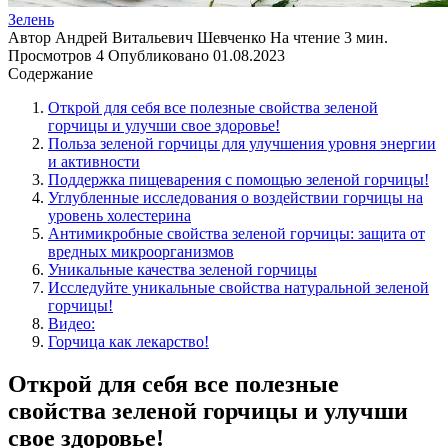
Зелень
Автор
Андрей Витальевич Шевченко
На чтение
3 мин.
Просмотров
4
Опубликовано
01.08.2023
Содержание
Открой для себя все полезные свойства зеленой
горчицы и улучши свое здоровье!
Польза зеленой горчицы для улучшения уровня энергии
и активности
Поддержка пищеварения с помощью зеленой горчицы!
Углубленные исследования о воздействии горчицы на
уровень холестерина
Антимикробные свойства зеленой горчицы: защита от
вредных микроорганизмов
Уникальные качества зеленой горчицы
Исследуйте уникальные свойства натуральной зеленой
горчицы!
Видео:
Горчица как лекарство!
Открой для себя все полезные
свойства зеленой горчицы и улучши
свое здоровье!