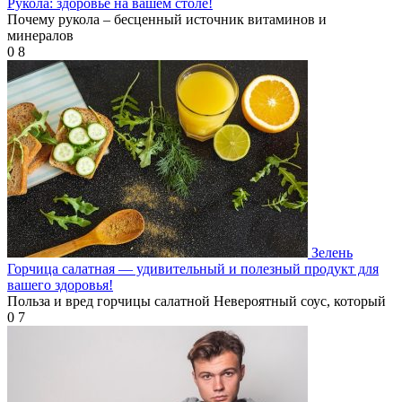
Рукола: здоровье на вашем столе!
Почему рукола – бесценный источник витаминов и
минералов
0
8
Зелень
Горчица салатная — удивительный и полезный продукт для
вашего здоровья!
Польза и вред горчицы салатной Невероятный соус, который
0
7