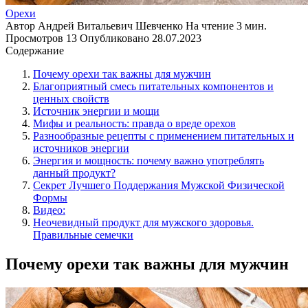
Орехи
Автор
Андрей Витальевич Шевченко
На чтение
3 мин.
Просмотров
13
Опубликовано
28.07.2023
Содержание
Почему орехи так важны для мужчин
Благоприятный смесь питательных компонентов и
ценных свойств
Источник энергии и мощи
Мифы и реальность: правда о вреде орехов
Разнообразные рецепты с применением питательных и
источников энергии
Энергия и мощность: почему важно употреблять
данный продукт?
Секрет Лучшего Поддержания Мужской Физической
Формы
Видео:
Неочевидный продукт для мужского здоровья.
Правильные семечки
Почему орехи так важны для мужчин