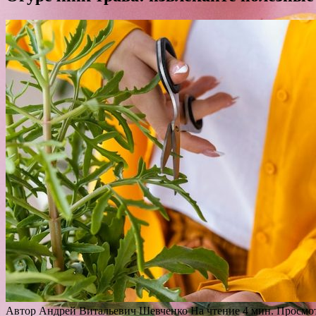
Автор
Андрей Витальевич Шевченко
На чтение
4 мин.
Просмо