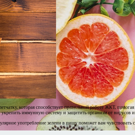
етчатку, которая способствует правильной работе ЖКТ, помогая 
 укрепить иммунную систему и защитить организм от вирусов 
гулярное употребление зелени в пищу поможет вам чувствовать с