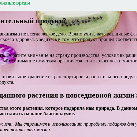
зможные вреды
тительный продукт?
организма
не всегда легкое дело. Важно учитывать различные фак
своего здоровья, убедитесь в том, что продукт прошел соответс
та.
Обратите внимание на страну производства, условия выращи
деляйте внимание пометкам органического и экологически чисто
 правильное хранение и транспортировка растительного продукт
одукта.
данного растения в повседневной жизни
ва этого растения, которое подарила нам природа. В данном
ьно влиять на наше благополучие.
зни. Мы стремимся к использованию природных подарков для ул
ышения качества жизни.