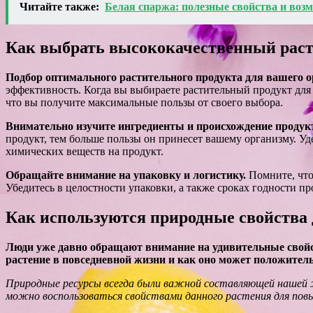
Читайте также:
Белая спаржа: полезные свойства и во
Как выбрать высококачественный рас
Подбор оптимального растительного продукта для вашего 
эффективность. Когда вы выбираете растительный продукт для 
что вы получите максимальные пользы от своего выбора.
Внимательно изучите ингредиенты и происхождение продук
продукт, тем больше пользы он принесет вашему организму. У
химических веществ на продукт.
Обращайте внимание на упаковку и логистику.
Помните, что
Убедитесь в целостности упаковки, а также сроках годности пр
Как используются природные свойства 
Люди уже давно обращают внимание на удивительные свойст
растение в повседневной жизни и как оно может положител
Природные ресурсы всегда были важной составляющей нашей жи
можно воспользоваться свойствами данного растения для пов