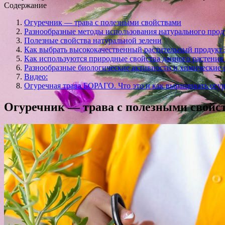
Содержание
Огуречник — трава с полезными свойствами
Разнообразные методы использования натурального прод
Полезные свойства натуральной зелени
Как выбрать высококачественный растительный продукт
Как используются природные свойства данного растения
Разнообразные биологические активности и химические 
Видео:
Огуречная трава БОРАГО. Что это и как выращивать огу
Огуречник — трава с полезными свойс