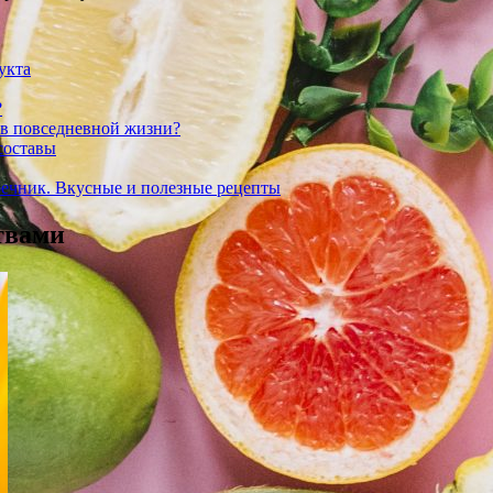
укта
?
 в повседневной жизни?
составы
речник. Вкусные и полезные рецепты
твами