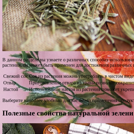
В данном разделе вы узнаете о различных способах использова
растения, он может быть применен для достижения различных 
Свежий сок
Сок из растения можно употреблять в чистом виде
Отвар
Приготовление отвара из травы позволит сохрани
Настой
Использование настоя из растения поможет укреп
Выберите наиболее удобный для вас метод применения продукт
Полезные свойства натуральной зелени