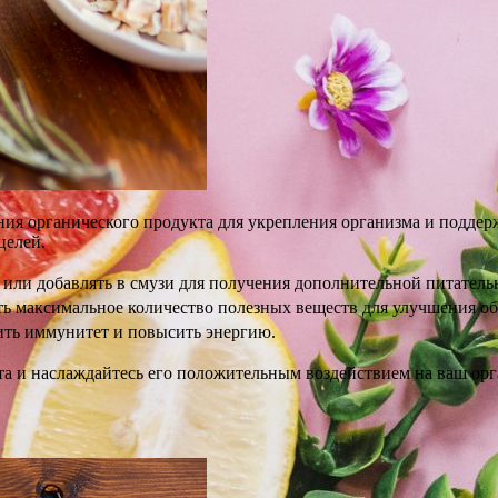
ния органического продукта для укрепления организма и поддер
целей.
 или добавлять в смузи для получения дополнительной питатель
ть максимальное количество полезных веществ для улучшения об
ить иммунитет и повысить энергию.
а и наслаждайтесь его положительным воздействием на ваш орг