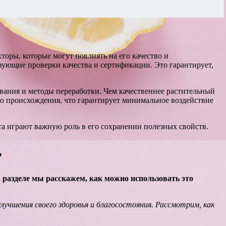
торы, которые могут повлиять на его качество и
твующие проверки качества и сертификации. Это гарантирует,
вания и методы переработки. Чем качественнее растительный
го происхождения, что гарантирует минимальное воздействие
а играют важную роль в его сохранении полезных свойств.
?
 разделе мы расскажем, как можно использовать это
учшения своего здоровья и благосостояния. Рассмотрим, как