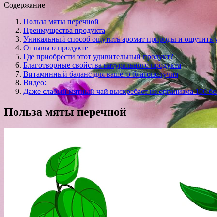
Содержание
Польза мяты перечной
Преимущества продукта
Уникальный способ ощутить аромат природы и ощутить 
Отзывы о продукте
Где приобрести этот удивительный продукт?
Благотворные свойства натурального продукта
Витаминный баланс для вашего благополучия
Видео:
Даже слабый мятный чай выскребает из организма 100 бо
Польза мяты перечной