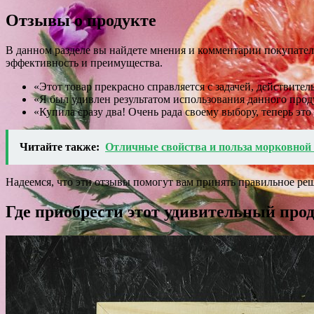
Отзывы о продукте
В данном разделе вы найдете мнения и комментарии покупател
эффективность и преимущества.
«Этот товар прекрасно справляется с задачей, действите
«Я был удивлен результатом использования данного прод
«Купила сразу два! Очень рада своему выбору, теперь эт
Читайте также:
Отличные свойства и польза морковной
Надеемся, что эти отзывы помогут вам принять правильное ре
Где приобрести этот удивительный про