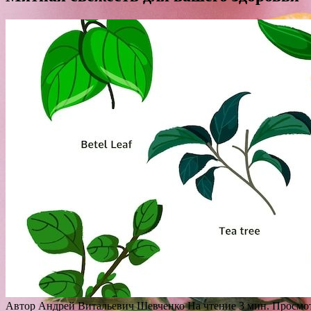
Автор
Андрей Витальевич Шевченко
На чтение
3 мин.
Просмо