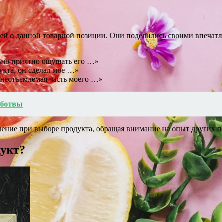
ей о данной товарной позиции. Они поделились своими впечатл
льно приятно ощущать его …»
укта, он сделал мое …»
о неотъемлемая часть моего …»
 ботвы
шение при выборе продукта, обращая внимание на опыт других п
дукт?