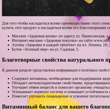
Для того чтобы насладиться всеми преимуществами этого уника
купить этот продукт и насладиться всеми его благотворными с
Магазин «Здоровая жизнь» по адресу ул. Приволжская, д. 
Интернет-магазин «Здоровая покупка» на сайте www.zdoro
Аптека «Здоровье в каждой таблетке» на пл. Ленина, 10;
Бутик «Зеленый мир» на ул. Садовая, 5.
Благотворные свойства натурального п
В данном разделе представлена информация о полезных свойс
Содержит витамины, необходимые для поддержания здор
Обладает антиоксидантными свойствами, предотвращаю
Улучшает обмен веществ и помогает организму очищаться
Успокаивает нервную систему и повышает устойчивость к
Помогает улучшить пищеварение и усвоение питательных
Витаминный баланс для вашего благоп