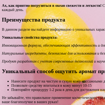
Ах, как приятно погрузиться в океан свежести и легкости!
С
каждый день.
Преимущества продукта
В данном разделе вы найдете информацию о уникальных характ
Уникальные свойства продукта:
Инновационная формула, обеспечивающая эффективность и дл
Натуральные ингредиенты, безопасные для использования и бе
Продукт разработан с учетом современных технологий и научн
Уникальный способ ощутить аромат пр
Нанесите продукт на чистую и сухую кожу массажными
Позвольте средству впитаться в кожу минут 10-15
Повторяйте процедуру 1-2 раза в день для достижения на
Не забывайте, что правильное применение косметического сре
ваше благополучие в ваших руках!