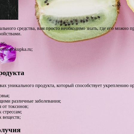
льного средства, вам просто необходимо знать, где его можно п
войствами.
25;
vie-pokupka.ru;
родукта
твах уникального продукта, который способствует укреплению 
овья;
щими различные заболевания;
 от токсинов;
 стрессам;
 веществ;
олучия