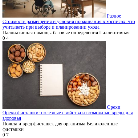
Разное
Стоимость размещения и условия проживания в хосписах: что
учитывать при выборе и планировании ухода
Паллиативная помощь: базовые определения Паллиативная
0
4
Орехи
Орехи фисташки: полезные свойства и возможные вреды для
здоровья
Польза и вред фисташек для организма Великолепные
фисташки
0
7