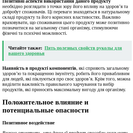
Позитивні аспекти використання даного продукту
необхідно розглядати з точки зору його впливу на здоров’я та
добробут споживачів. Ці переваги знаходяться в натуральному
складі продукту та його корисних властивостях. Важливо
враховувати, що споживання цього продукту може позитивно
позначитися на загальному стані організму, стимулюючи
фізичні та психічні можливості.
Читайте также:
Пять полезных свойств руколы для
вашего здоровья
Наявність в продукті компонентів
, які сприяють загальному
здоров’ю та покращенню імунітету, робить його привабливим
для людей, які піклуються про своє здоров’я. Крім того, можна
виділити важливість правильного харчування та вибір
продуктів, які приносять максимальну вигоду для організму.
Положительное влияние и
потенциальные опасности
Позитивное воздействие
Важно отметить, что данный продукт способен оказывать