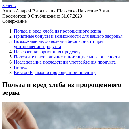
Зелень
Автор
Андрей Витальевич Шевченко
На чтение
3 мин.
Просмотров
9
Опубликовано
31.07.2023
Содержание
Польза и вред хлеба из пророщенного зерна
Приятные бонусы и возможности для вашего здоровья
Возможные несоблюдения безопасности при
употреблении продукта
Переваги використання продукту
Положительное влияние и потенциальные опасности
Исследование последствий употребления продукта
Видео:
Виктор Ефимов о пророщенной пшенице
Польза и вред хлеба из пророщенного
зерна