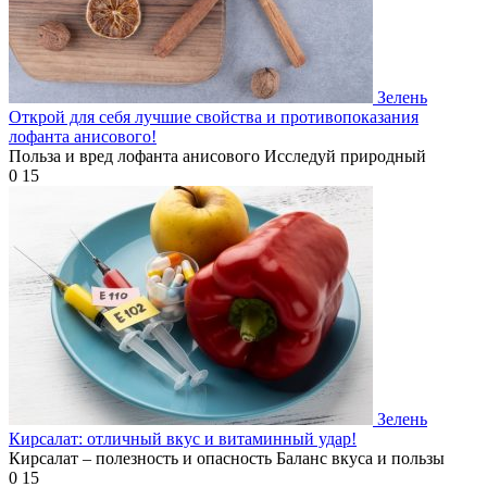
Зелень
Открой для себя лучшие свойства и противопоказания
лофанта анисового!
Польза и вред лофанта анисового Исследуй природный
0
15
Зелень
Кирсалат: отличный вкус и витаминный удар!
Кирсалат – полезность и опасность Баланс вкуса и пользы
0
15