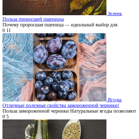
Зелень
Польза проросшей пшеницы
Почему проросшая пшеница — идеальный выбор для
0
11
Ягоды
Отличные полезные свойства замороженной черники!
Польза замороженной черники Натуральные ягоды позволяют
0
5