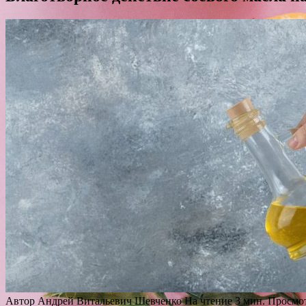
Автор
Андрей Витальевич Шевченко
На чтение
3 мин.
Просмо