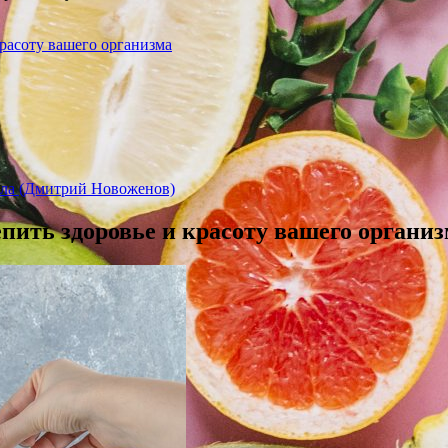
красоту вашего организма
асла (Дмитрий Новоженов)
епить здоровье и красоту вашего органи