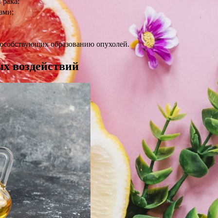
 рака:
ами;
особствующих образованию опухолей.
ых воздействий