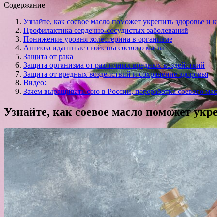
Содержание
Узнайте, как соевое масло поможет укрепить здоровье и 
Профилактика сердечно-сосудистых заболеваний
Понижение уровня холестерина в организме
Антиоксидантные свойства соевого масла
Защита от рака
Защита организма от различных вредных воздействий
Защита от вредных воздействий и сохранение здоровья
Видео:
Зачем выращивать сою в России, переработка соевого м
Узнайте, как соевое масло поможет укр