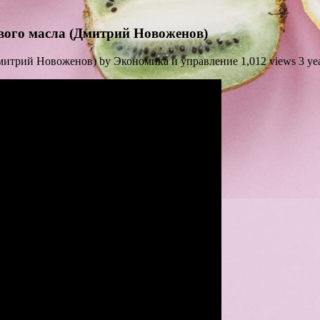
евого масла (Дмитрий Новоженов)
итрий Новоженов) by Экономика и управление 1,012 views 3 years