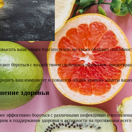
повысить ваше общее благополучие, но также обладает способно
ают бороться с воздействием свободных радикалов, предотвращ
укрепить ваш иммунитет и повысить общий уровень защиты вашег
анение здоровья
лее эффективно бороться с различными инфекциями и воспален
ик в поддержании здоровья и активности на протяжении всего 