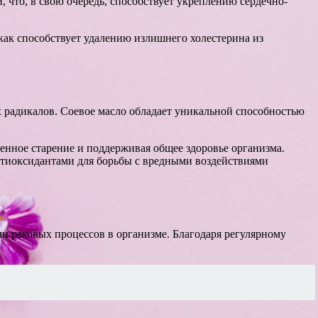
 что, в свою очередь, способствует укреплению сердечно-
как способствует удалению излишнего холестерина из
х радикалов. Соевое масло обладает уникальной способностью
енное старение и поддерживая общее здоровье организма.
нтиоксидантами для борьбы с вредными воздействиями
и раковых процессов в организме. Благодаря регулярному