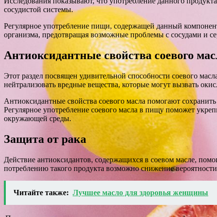
Исследования показывают, что употребление данного продукта
сосудистой системы.
Регулярное употребление пищи, содержащей данный компонент,
организма, предотвращая возможные проблемы с сосудами и се
Антиоксидантные свойства соевого мас
Этот раздел посвящен удивительной способности соевого масл
нейтрализовать вредные вещества, которые могут вызвать окис
Антиоксидантные свойства соевого масла помогают сохранить 
Регулярное употребление соевого масла в пищу поможет укре
окружающей среды.
Защита от рака
Действие антиоксидантов, содержащихся в соевом масле, помо
потреблению такого продукта возможно снижение вероятности
Читайте также:
Лучшее масло для здоровья женщины