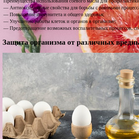
Преимущества использования соевого масла для профилактики
— Антиоксидантные свойства для борьбы с раковыми процесс
— Повышение иммунитета и общего здоровья;
— Улучшение работы клеток и органов в организме;
— Предотвращение возможных воспалительных процессов, сп
Защита организма от различных вредн