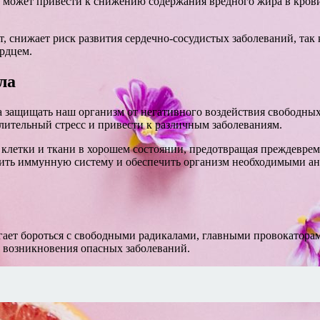
 может привести к снижению содержания вредного жира в крови,
 снижает риск развития сердечно-сосудистых заболеваний, так 
рдцем.
ла
а защищать наш организм от негативного воздействия свободны
лительный стресс и привести к различным заболеваниям.
клетки и ткани в хорошем состоянии, предотвращая преждеврем
пить иммунную систему и обеспечить организм необходимыми а
гает бороться с свободными радикалами, главными провокаторам
 возникновения опасных заболеваний.