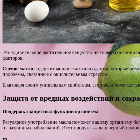
Это удивительное растительное вещество не только способно 
факторов.
Соевое масло
содержит мощные антиоксиданты, которые помог
проблемы, связанные с окислительным стрессом.
Благодаря своим уникальным свойствам, это масло помогает 
Защита от вредных воздействий и сохр
Поддержка защитных функций организма
Регулярное употребление масла поможет вашему организму бо
от различных заболеваний. Этот продукт — ваш верный помощн