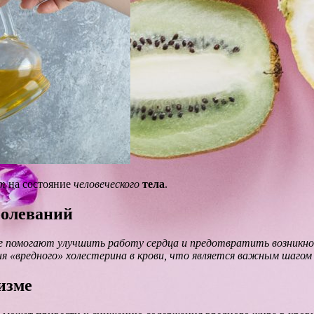
т
на состояние
человеческого
тела
.
болеваний
помогают улучшить работу сердца и предотвратить возникнове
 «вредного» холестерина в крови, что является важным шагом в
изме